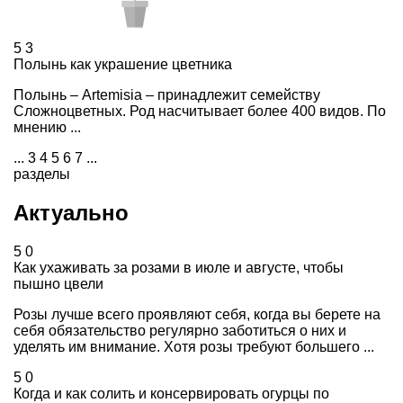
5
3
Полынь как украшение цветника
Полынь – Artemisia – принадлежит семейству
Сложноцветных. Род насчитывает более 400 видов. По
мнению ...
...
3
4
5
6
7
...
разделы
Актуально
5
0
Как ухаживать за розами в июле и августе, чтобы
пышно цвели
Розы лучше всего проявляют себя, когда вы берете на
себя обязательство регулярно заботиться о них и
уделять им внимание. Хотя розы требуют большего ...
5
0
Когда и как солить и консервировать огурцы по