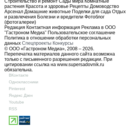
Строительство и ремонт
Сады мира
Комнатные
растения
Красота и здоровье
Рецепты
Домоводство
Арсенал
Домашние животные
Поделки для сада
Отдых
и развлечения
Болезни и вредители
Фотоблог
(фотогалереи)
Редакция
Контактная информация
Реклама в ООО
"Гастроном Медиа"
Пользовательское соглашение
Политика в отношении обработки персональных
данных
Спецпроекты
Конкурсы
© ООО «Гастроном Медиа», 2008 –
2026.
Перепечатка материалов данного сайта возможна
только с письменного разрешения редакции. При
цитировании ссылка на
www.supersadovnik.ru
обязательна.
ВКонтакте
Одноклассники
Pinterest
Яндекс Дзен
Youtube
RSS