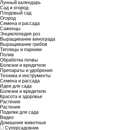
Лунный календарь
Сад и огород
Плодовый сад
Огород
Семена и рассада
Саженцы
Энциклопедия роз
Выращивание винограда
Выращивание грибов
Теплицы и парники
Полив
Обработка почвы
Болезни и вредители
Препараты и удобрения
Техника и инструменты
Семена и рассада
Идеи для сада
Болезни и вредители
Красота и здоровье
Растения
Растения
Поделки для сада
Видео
Домашние животные
Суперсадовник