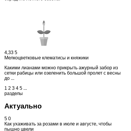
4,33
5
Мелкоцветковые клематисы и княжики
Какими лианами можно прикрыть ажурный забор из
сетки рабицы или озеленить большой пролет с весны
до ...
1
2
3
4
5
...
разделы
Актуально
5
0
Как ухаживать за розами в июле и августе, чтобы
пышно цвели