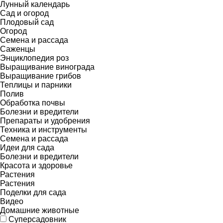
Лунный календарь
Сад и огород
Плодовый сад
Огород
Семена и рассада
Саженцы
Энциклопедия роз
Выращивание винограда
Выращивание грибов
Теплицы и парники
Полив
Обработка почвы
Болезни и вредители
Препараты и удобрения
Техника и инструменты
Семена и рассада
Идеи для сада
Болезни и вредители
Красота и здоровье
Растения
Растения
Поделки для сада
Видео
Домашние животные
Суперсадовник