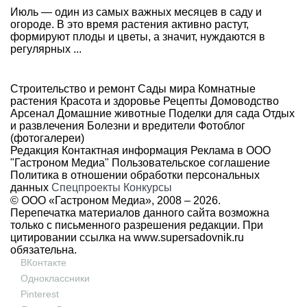
Июль — один из самых важных месяцев в саду и
огороде. В это время растения активно растут,
формируют плоды и цветы, а значит, нуждаются в
регулярных ...
Строительство и ремонт
Сады мира
Комнатные
растения
Красота и здоровье
Рецепты
Домоводство
Арсенал
Домашние животные
Поделки для сада
Отдых
и развлечения
Болезни и вредители
Фотоблог
(фотогалереи)
Редакция
Контактная информация
Реклама в ООО
"Гастроном Медиа"
Пользовательское соглашение
Политика в отношении обработки персональных
данных
Спецпроекты
Конкурсы
© ООО «Гастроном Медиа», 2008 –
2026.
Перепечатка материалов данного сайта возможна
только с письменного разрешения редакции. При
цитировании ссылка на
www.supersadovnik.ru
обязательна.
ВКонтакте
Одноклассники
Pinterest