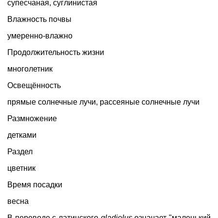
супесчаная, суглинистая
Влажность почвы
умеренно-влажно
Продолжительность жизни
многолетник
Освещённость
прямые солнечные лучи, рассеяные солнечные лучи
Размножение
детками
Раздел
цветник
Время посадки
весна
В переводе с латинского
gladiolus
означает "маленький