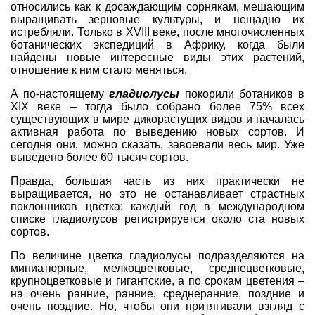
относились как к досаждающим сорнякам, мешающим
выращивать зерновые культуры, и нещадно их
истребляли. Только в XVIII веке, после многочисленных
ботанических экспедиций в Африку, когда были
найдены новые интересные виды этих растений,
отношение к ним стало меняться.
А по-настоящему
гладиолусы
покорили ботаников в
XIX веке – тогда было собрано более 75% всех
существующих в мире дикорастущих видов и началась
активная работа по выведению новых сортов. И
сегодня они, можно сказать, завоевали весь мир. Уже
выведено более 60 тысяч сортов.
Правда, большая часть из них практически не
выращивается, но это не останавливает страстных
поклонников цветка: каждый год в международном
списке гладиолусов регистрируется около ста новых
сортов.
По величине цветка гладиолусы подразделяются на
миниатюрные, мелкоцветковые, среднецветковые,
крупноцветковые и гигантские, а по срокам цветения –
на очень ранние, ранние, среднеранние, поздние и
очень поздние. Но, чтобы они притягивали взгляд с