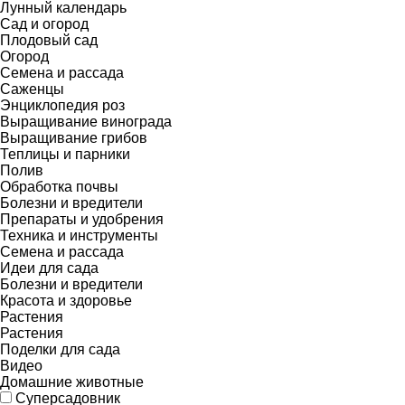
Лунный календарь
Сад и огород
Плодовый сад
Огород
Семена и рассада
Саженцы
Энциклопедия роз
Выращивание винограда
Выращивание грибов
Теплицы и парники
Полив
Обработка почвы
Болезни и вредители
Препараты и удобрения
Техника и инструменты
Семена и рассада
Идеи для сада
Болезни и вредители
Красота и здоровье
Растения
Растения
Поделки для сада
Видео
Домашние животные
Суперсадовник