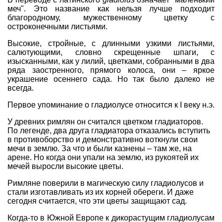
меч". Это название как нельзя лучше подходит
благородному, мужественному цветку с
остроконечными листьями.
Высокие, стройные, с длинными узкими листьями,
салютующими, словно скрещенные шпаги, с
изысканными, как у лилий, цветками, собранными в два
ряда заостренного, прямого колоса, они – яркое
украшение осеннего сада. Но так было далеко не
всегда.
Первое упоминание о гладиолусе относится к I веку н.э.
У древних римлян он считался цветком гладиаторов.
По легенде, два друга гладиатора отказались вступить
в противоборство и демонстративно воткнули свои
мечи в землю. За что и были казнены – там же, на
арене. Но когда они упали на землю, из рукоятей их
мечей выросли высокие цветы.
Римляне поверили в магическую силу гладиолусов и
стали изготавливать из их корней обереги. И даже
сегодня считается, что эти цветы защищают сад.
Когда-то в Южной Европе к дикорастущим гладиолусам