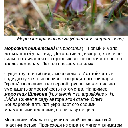
Морозник красноватый
(Helleborus purpurascens
)
Морозник тибетский
(
H. tibetanus
) – новый и мало
испытанный у нас вид. Декоративен, изящен, хотя и не
сильно отличается от сортовых восточных и интересен
коллекционерам. Листья срезаем на зиму.
Существуют и гибриды морозников. Их стойкость в
саду диктуется выносливостью родительской пары:
"кровь" морозников из первой группы может сильно
уменьшить зимостойкость потомства. Например,
морозник Штерна
(
H. x sternii = H. argutifolius х H.
lividus
) живет в саду автора этой статьи Ольги
Бондаревой пять лет, украшает его своими
мраморными листьями, но ни разу не цвел.
Морозники обладают удивительной экологической
пластичностью. Происходя из стран с мягким климатом,