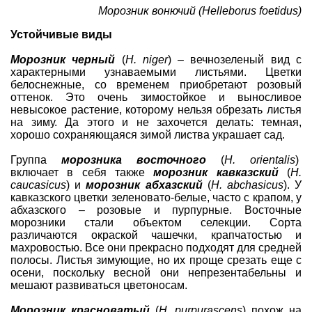
Морозник вонючий (Helleborus foetidus)
Устойчивые виды
Морозник черный
(
Н. niger
) – вечнозеленый вид с
характерными узнаваемыми листьями. Цветки
белоснежные, со временем приобретают розовый
оттенок. Это очень зимостойкое и выносливое
невысокое растение, которому нельзя обрезать листья
на зиму. Да этого и не захочется делать: темная,
хорошо сохраняющаяся зимой листва украшает сад.
Группа
морозника восточного
(
Н. orientalis
)
включает в себя также
морозник кавказский
(
Н.
caucasicus
) и
морозник абхазский
(
Н. abchasicus
). У
кавказского цветки зеленовато-белые, часто с крапом, у
абхазского – розовые и пурпурные. Восточные
морозники стали объектом селекции. Сорта
различаются окраской чашечки, крапчатостью и
махровостью. Все они прекрасно подходят для средней
полосы. Листья зимующие, но их проще срезать еще с
осени, поскольку весной они непрезентабельны и
мешают развиваться цветоносам.
Морозник красноватый
(
Н. purpurascens
) похож на