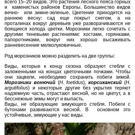
всего 15–20 видов. Это растения лесного пояса горных
и каменистых районов Европы. Большинство видов
вечно- или зимне-зеленые. Цветение приходится на
раннюю весну: сад еще покрыт снегом, а на
проталинах вокруг деревьев уже разворачиваются не
боящиеся холода цветки. Морозники легко сочетать с
другими теневыми растениями: хостами, горянками,
папоротниками, вокруг них хорошо высаживать
ранневесенние мелколуковичные.
Род морозников можно разделить на две группы:
Виды, которые к концу сезона образуют стебли с
заложенными на концах цветочными почками. Чтобы
они зацвели, необходимо сохранить побеги зимой.
Морозники вонючий
(
Н. foetidus
),
корсиканский
(
Н.
argutifolius
) и некоторые другие без укрытия теряют
надземную часть, отрастают весной, но не цветут, а в
бесснежные зимы могут и выпасть.
Виды, не образующие зимующего стебля. Побеги с
бутонами развиваются весной. В основном это
устойчивые, зимующие у нас виды.