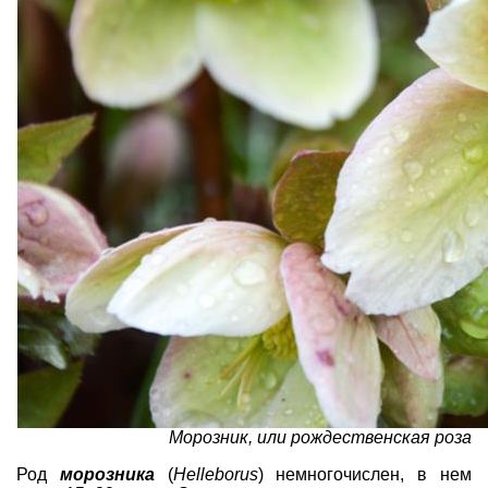
Морозник, или рождественская роза
Род
морозника
(
Нelleborus
) немногочислен, в нем