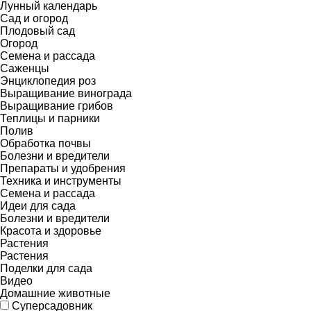
Лунный календарь
Сад и огород
Плодовый сад
Огород
Семена и рассада
Саженцы
Энциклопедия роз
Выращивание винограда
Выращивание грибов
Теплицы и парники
Полив
Обработка почвы
Болезни и вредители
Препараты и удобрения
Техника и инструменты
Семена и рассада
Идеи для сада
Болезни и вредители
Красота и здоровье
Растения
Растения
Поделки для сада
Видео
Домашние животные
Суперсадовник