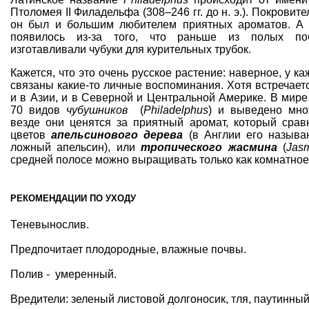
Птоломея II Филадельфа (308–246 гг. до н. э.). Покровите
он был и большим любителем приятных ароматов. А 
появилось из-за того, что раньше из полых по
изготавливали чубуки для курительных трубок.
Кажется, что это очень русское растение: наверное, у ка
связаны какие-то личные воспоминания. Хотя встречаетс
и в Азии, и в Северной и Центральной Америке. В мире
70 видов
чубушников
(
Philadelphus
) и выведено мно
везде они ценятся за приятный аромат, который срав
цветов
апельсинового дерева
(в Англии его назыв
ложный апельсин), или
тропического жасмина
(
Jas
средней полосе можно выращивать только как комнатное
РЕКОМЕНДАЦИИ ПО УХОДУ
Теневынослив.
Предпочитает плодородные, влажные почвы.
Полив - умеренный.
Вредители: зеленый листовой долгоносик, тля, паутинный