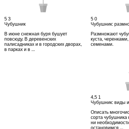
5
3
5
0
Чубушник
Чубушник: размн
В июне снежная буря бушует
Размножают чубу
повсюду. В деревенских
куста, черенками
палисадниках и в городских дворах,
семенами.
в парках и в ...
4,5
1
Чубушник: виды и
Описать многочи
сорта чубушника 
ни необходимости
остановимся ...