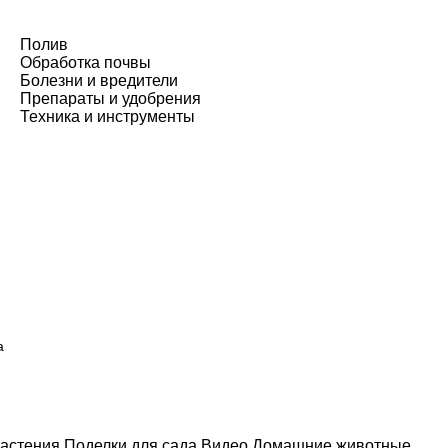
Полив
Обработка почвы
Болезни и вредители
Препараты и удобрения
Техника и инструменты
а
астения
Поделки для сада
Видео
Домашние животные