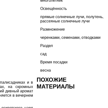
многолетник
Освещённость
прямые солнечные лучи, полутень,
рассеяные солнечные лучи
Размножение
черенками, семенами, отводками
Раздел
сад
Время посадки
весна
ПОХОЖИЕ
палисадниках и в
МАТЕРИАЛЫ
ах, на скромных
щий дивный аромат
аняется в вечернем
 египетского царя