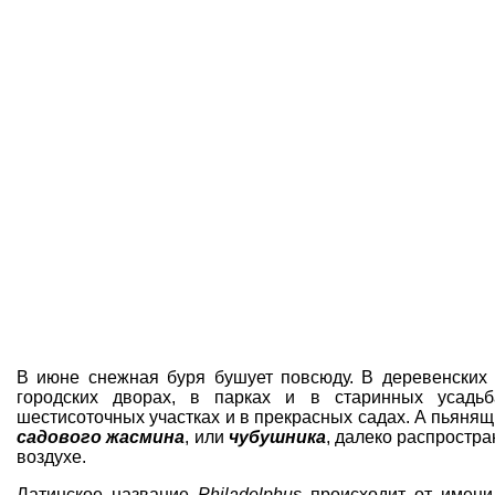
В июне снежная буря бушует повсюду. В деревенских 
городских дворах, в парках и в старинных усадьб
шестисоточных участках и в прекрасных садах. А пьяня
садового жасмина
, или
чубушника
, далеко распростр
воздухе.
Латинское название
Philadelphus
происходит от имени