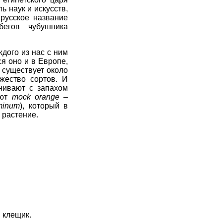
ль наук и искусств,
русское название
бегов чубушника
ждого из нас с ним
я оно и в Европе,
 существует около
жество сортов. И
нивают с запахом
ают
mock orange
–
minum
), который в
 растение.
 клещик.