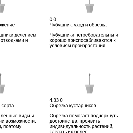
0
0
ожение
Чубушник: уход и обрезка
шники делением
Чубушники нетребовательны и
, отводками и
хорошо приспосабливаются к
условиям произрастания.
4,33
0
 сорта
Обрезка кустарников
сленные виды и
Обрезка помогает подчеркнуть
ни возможности,
достоинства, проявить
, поэтому
индивидуальность растений,
сделать их более ...