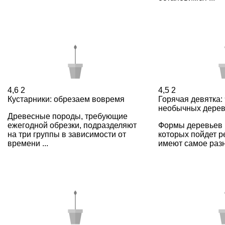
4,6
2
4,5
2
Кустарники: обрезаем вовремя
Горячая девятка:
необычных дерев
Древесные породы, требующие
ежегодной обрезки, подразделяют
Формы деревьев и
на три группы в зависимости от
которых пойдет ре
времени ...
имеют самое разн