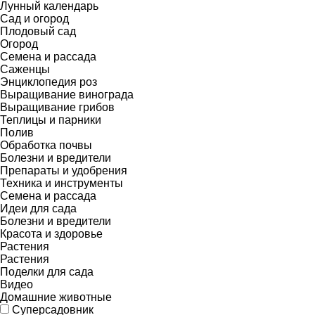
Лунный календарь
Сад и огород
Плодовый сад
Огород
Семена и рассада
Саженцы
Энциклопедия роз
Выращивание винограда
Выращивание грибов
Теплицы и парники
Полив
Обработка почвы
Болезни и вредители
Препараты и удобрения
Техника и инструменты
Семена и рассада
Идеи для сада
Болезни и вредители
Красота и здоровье
Растения
Растения
Поделки для сада
Видео
Домашние животные
Суперсадовник