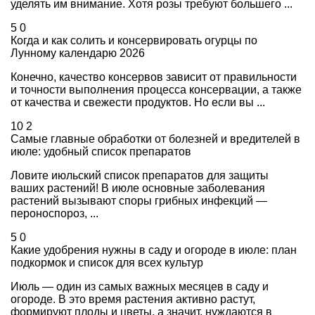
уделять им внимание. Хотя розы требуют большего ...
5
0
Когда и как солить и консервировать огурцы по
Лунному календарю 2026
Конечно, качество консервов зависит от правильности
и точности выполнения процесса консервации, а также
от качества и свежести продуктов. Но если вы ...
10
2
Самые главные обработки от болезней и вредителей в
июле: удобный список препаратов
Ловите июльский список препаратов для защиты
ваших растений! В июле основные заболевания
растений вызывают споры грибных инфекций —
пероноспороз, ...
5
0
Какие удобрения нужны в саду и огороде в июле: план
подкормок и список для всех культур
Июль — один из самых важных месяцев в саду и
огороде. В это время растения активно растут,
формируют плоды и цветы, а значит, нуждаются в