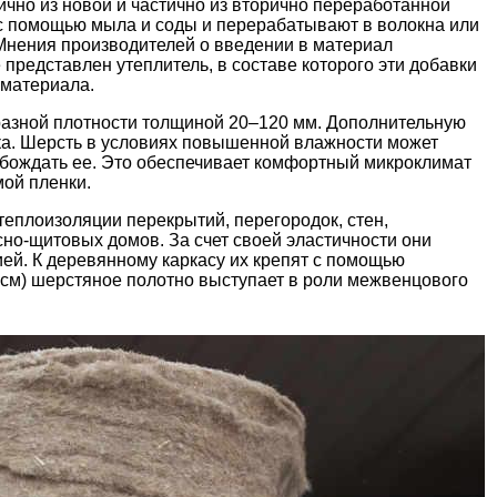
чно из новой и частично из вторично переработанной
с помощью мыла и соды и перерабатывают в волокна или
 Мнения производителей о введении в материал
представлен утеплитель, в составе которого эти добавки
 материала.
разной плотности толщиной 20–120 мм. Дополнительную
ка. Шерсть в условиях повышенной влажности может
вобождать ее. Это обеспечивает комфортный микроклимат
мой пленки.
еплоизоляции перекрытий, перегородок, стен,
но-щитовых домов. За счет своей эластичности они
ей. К деревянному каркасу их крепят с помощью
0 см) шерстяное полотно выступает в роли
межвенцового