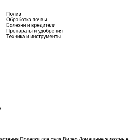
Полив
Обработка почвы
Болезни и вредители
Препараты и удобрения
Техника и инструменты
а
астения
Поделки для сада
Видео
Домашние животные