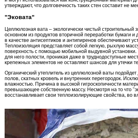
утверждают, что долговечность таких стен составит не мен
"Эковата"
Целлюлозная вата – экологически чистый строительный з
основном из продуктов вторичной переработки бумаги и
в качестве антисептиков и антипиренов обеспечивают ус
Теплоизоляция представляет собой легкую, рыхлую массу
поверхность с помощью мобильной выдувной установки.
для него полости, проникая даже в труднодоступные ме
крепежных элементов не оставляют шансов для утечки теп
Органический утеплитель из целлюлозной ваты подойдет д
полов, скатных кровель и внутренних перегородок. Иск
влажностью. Причина в высокой гигроскопичности матери
превышающее собственную массу. Несмотря на то что "э
восстанавливает свои теплоизолирующие свойства, во 