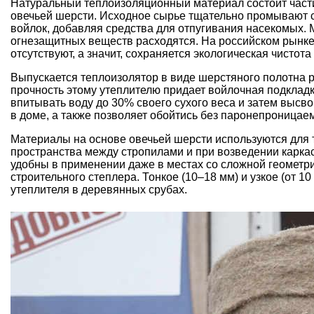
Натуральный теплоизоляционный материал состоит части
овечьей шерсти. Исходное сырье тщательно промывают 
войлок, добавляя средства для отпугивания насекомых.
огнезащитных веществ расходятся. На российском рынке 
отсутствуют, а значит, сохраняется экологическая чистота
Выпускается теплоизолятор в виде шерстяного полотна 
прочность этому утеплителю придает войлочная подклад
впитывать воду до 30% своего сухого веса и затем выс
в доме, а также позволяет обойтись без паронепроницае
Материалы на основе овечьей шерсти используются для т
пространства между стропилами и при возведении каркас
удобны в применении даже в местах со сложной геометри
строительного степлера. Тонкое (10–18 мм) и узкое (от 1
утеплителя
в деревянных срубах.