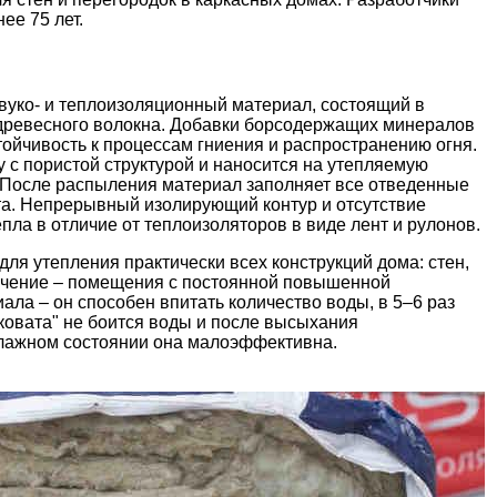
ее 75 лет.
вуко- и теплоизоляционный материал, состоящий в
 древесного волокна. Добавки борсодержащих минералов
тойчивость к процессам гниения и распространению огня.
 с пористой структурой и наносится на утепляемую
 После распыления материал заполняет все отведенные
ста. Непрерывный изолирующий контур и отсутствие
ла в отличие от теплоизоляторов в виде лент и рулонов.
ля утепления практически всех конструкций дома: стен,
лючение – помещения с постоянной повышенной
ала – он способен впитать количество воды, в 5–6 раз
ковата" не боится воды и после высыхания
влажном состоянии она малоэффективна.