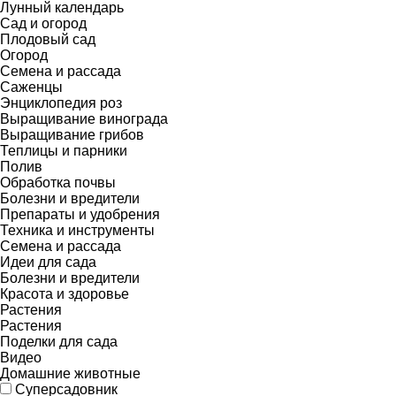
Лунный календарь
Сад и огород
Плодовый сад
Огород
Семена и рассада
Саженцы
Энциклопедия роз
Выращивание винограда
Выращивание грибов
Теплицы и парники
Полив
Обработка почвы
Болезни и вредители
Препараты и удобрения
Техника и инструменты
Семена и рассада
Идеи для сада
Болезни и вредители
Красота и здоровье
Растения
Растения
Поделки для сада
Видео
Домашние животные
Суперсадовник