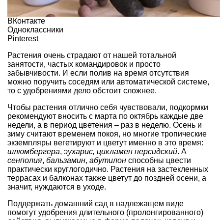
ВКонтакте
Одноклассники
Pinterest
Растения очень страдают от нашей тотальной
занятости, частых командировок и просто
забывчивости. И если полив на время отсутствия
можно поручить соседям или
автоматической системе
,
то с
удобрениями
дело обстоит сложнее.
Чтобы растения отлично себя чувствовали, подкормки
рекомендуют вносить с марта по октябрь каждые две
недели, а в период цветения – раз в неделю. Осень и
зиму считают временем покоя, но многие тропические
экземпляры вегетируют и цветут именно в это время:
шлюмбергера
,
эухарис
,
цикламен персидский
. А
сенполия
,
бальзамин
,
абутилон
способны цвести
практически круглогодично. Растения на застекленных
террасах и
балконах
также цветут до поздней осени, а
значит, нуждаются в уходе.
Поддержать домашний сад в надлежащем виде
помогут удобрения длительного (пролонгированного)