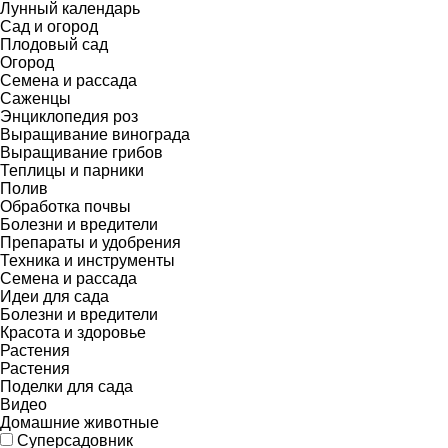
Лунный календарь
Сад и огород
Плодовый сад
Огород
Семена и рассада
Саженцы
Энциклопедия роз
Выращивание винограда
Выращивание грибов
Теплицы и парники
Полив
Обработка почвы
Болезни и вредители
Препараты и удобрения
Техника и инструменты
Семена и рассада
Идеи для сада
Болезни и вредители
Красота и здоровье
Растения
Растения
Поделки для сада
Видео
Домашние животные
Суперсадовник