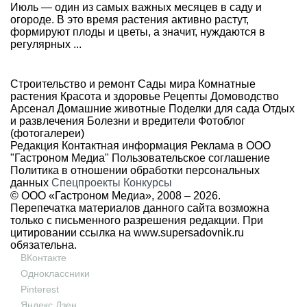
Июль — один из самых важных месяцев в саду и
огороде. В это время растения активно растут,
формируют плоды и цветы, а значит, нуждаются в
регулярных ...
Строительство и ремонт
Сады мира
Комнатные
растения
Красота и здоровье
Рецепты
Домоводство
Арсенал
Домашние животные
Поделки для сада
Отдых
и развлечения
Болезни и вредители
Фотоблог
(фотогалереи)
Редакция
Контактная информация
Реклама в ООО
"Гастроном Медиа"
Пользовательское соглашение
Политика в отношении обработки персональных
данных
Спецпроекты
Конкурсы
© ООО «Гастроном Медиа», 2008 –
2026.
Перепечатка материалов данного сайта возможна
только с письменного разрешения редакции. При
цитировании ссылка на
www.supersadovnik.ru
обязательна.
ВКонтакте
Одноклассники
Pinterest
Яндекс Дзен