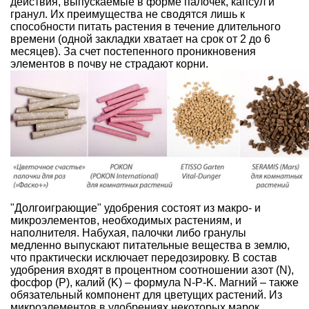
действия, выпускаемые в форме палочек, капсул и
гранул. Их преимущества не сводятся лишь к
способности питать растения в течение длительного
времени (одной закладки хватает на срок от 2 до 6
месяцев). За счет постепенного проникновения
элементов в почву не страдают корни.
"Долгоиграющие" удобрения состоят из макро- и
микроэлементов, необходимых растениям, и
наполнителя. Набухая, палочки либо гранулы
медленно выпускают питательные вещества в землю,
что практически исключает передозировку. В состав
удобрения входят в процентном соотношении азот (N),
фосфор (P), калий (K) – формула N-P-K. Магний – также
обязательный компонент для цветущих растений. Из
микроэлементов в удобрениях некоторых марок