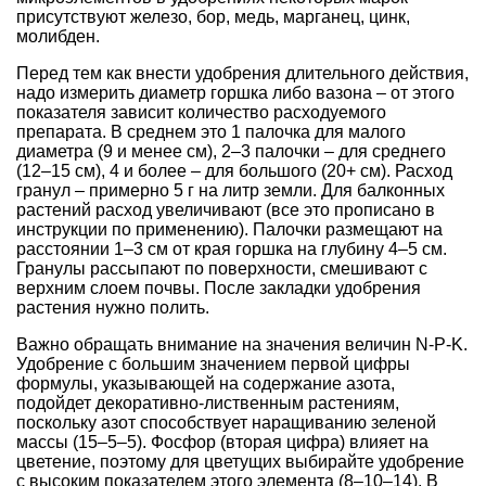
присутствуют железо, бор, медь, марганец, цинк,
молибден.
Перед тем как внести
удобрения
длительного действия,
надо измерить диаметр горшка либо вазона – от этого
показателя зависит количество расходуемого
препарата. В среднем это 1 палочка для малого
диаметра (9 и менее см), 2–3 палочки – для среднего
(12–15 см), 4 и более – для большого (20+ см). Расход
гранул – примерно 5 г на литр земли. Для балконных
растений расход увеличивают (все это прописано в
инструкции по применению). Палочки размещают на
расстоянии 1–3 см от края горшка на глубину 4–5 см.
Гранулы рассыпают по поверхности, смешивают с
верхним слоем почвы. После закладки удобрения
растения нужно полить.
Важно обращать внимание на значения величин N-P-K.
Удобрение с большим значением первой цифры
формулы, указывающей на содержание азота,
подойдет декоративно-лиственным растениям,
поскольку азот способствует наращиванию зеленой
массы (15–5–5). Фосфор (вторая цифра) влияет на
цветение, поэтому для цветущих выбирайте удобрение
с высоким показателем этого элемента (8–10–14). В