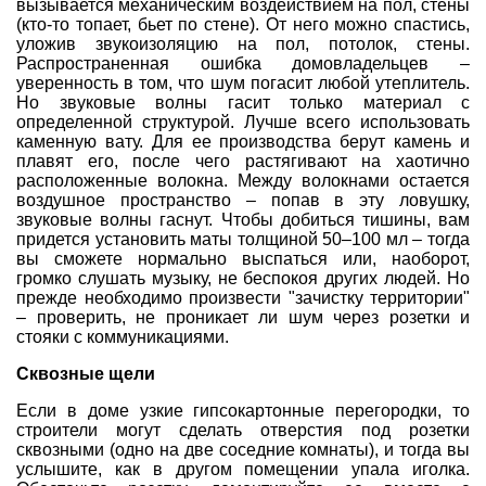
вызывается механическим воздействием на пол, стены
(кто-то топает, бьет по стене). От него можно спастись,
уложив
звукоизоляцию на пол
, потолок, стены.
Распространенная ошибка домовладельцев –
уверенность в том, что шум погасит любой
утеплитель
.
Но звуковые волны гасит только материал с
определенной структурой. Лучше всего использовать
каменную вату
. Для ее производства берут камень и
плавят его, после чего растягивают на хаотично
расположенные волокна. Между волокнами остается
воздушное пространство – попав в эту ловушку,
звуковые волны гаснут. Чтобы добиться тишины, вам
придется установить маты толщиной 50–100 мл – тогда
вы сможете нормально выспаться или, наоборот,
громко слушать музыку, не беспокоя других людей. Но
прежде необходимо произвести "зачистку территории"
– проверить, не проникает ли шум через розетки и
стояки с коммуникациями.
Сквозные щели
Если в доме узкие
гипсокартонные перегородки
, то
строители могут сделать отверстия под розетки
сквозными (одно на две соседние комнаты), и тогда вы
услышите, как в другом помещении упала иголка.