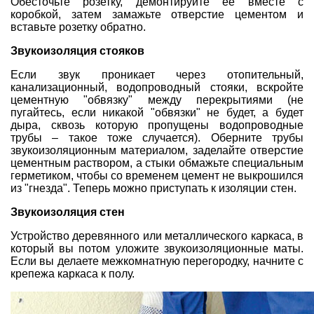
Обесточьте розетку, демонтируйте ее вместе с
коробкой, затем замажьте отверстие цементом и
вставьте розетку обратно.
Звукоизоляция стояков
Если звук проникает через
отопительный
,
канализационный
,
водопроводный
стояки, вскройте
цементную "обвязку" между перекрытиями (не
пугайтесь, если никакой "обвязки" не будет, а будет
дыра, сквозь которую пропущены
водопроводные
трубы
– такое тоже случается). Оберните трубы
звукоизоляционным материалом, заделайте отверстие
цементным раствором, а стыки обмажьте специальным
герметиком, чтобы со временем цемент не выкрошился
из "гнезда". Теперь можно приступать к изоляции стен.
Звукоизоляция стен
Устройство деревянного или металлического каркаса, в
который вы потом уложите звукоизоляционные маты.
Если вы делаете межкомнатную перегородку, начните с
крепежа каркаса к полу.