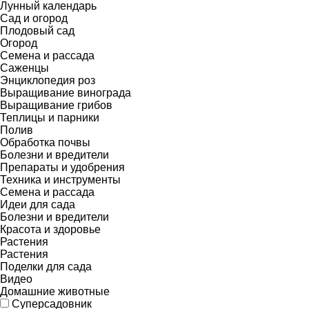
Лунный календарь
Сад и огород
Плодовый сад
Огород
Семена и рассада
Саженцы
Энциклопедия роз
Выращивание винограда
Выращивание грибов
Теплицы и парники
Полив
Обработка почвы
Болезни и вредители
Препараты и удобрения
Техника и инструменты
Семена и рассада
Идеи для сада
Болезни и вредители
Красота и здоровье
Растения
Растения
Поделки для сада
Видео
Домашние животные
Суперсадовник