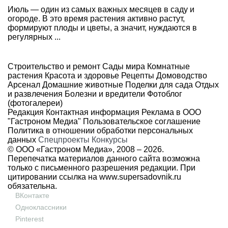
Июль — один из самых важных месяцев в саду и
огороде. В это время растения активно растут,
формируют плоды и цветы, а значит, нуждаются в
регулярных ...
Строительство и ремонт
Сады мира
Комнатные
растения
Красота и здоровье
Рецепты
Домоводство
Арсенал
Домашние животные
Поделки для сада
Отдых
и развлечения
Болезни и вредители
Фотоблог
(фотогалереи)
Редакция
Контактная информация
Реклама в ООО
"Гастроном Медиа"
Пользовательское соглашение
Политика в отношении обработки персональных
данных
Спецпроекты
Конкурсы
© ООО «Гастроном Медиа», 2008 –
2026.
Перепечатка материалов данного сайта возможна
только с письменного разрешения редакции. При
цитировании ссылка на
www.supersadovnik.ru
обязательна.
ВКонтакте
Одноклассники
Pinterest