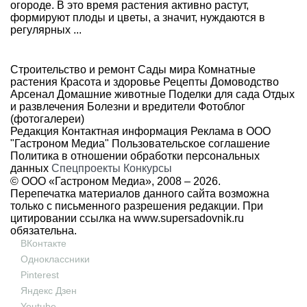
огороде. В это время растения активно растут,
формируют плоды и цветы, а значит, нуждаются в
регулярных ...
Строительство и ремонт
Сады мира
Комнатные
растения
Красота и здоровье
Рецепты
Домоводство
Арсенал
Домашние животные
Поделки для сада
Отдых
и развлечения
Болезни и вредители
Фотоблог
(фотогалереи)
Редакция
Контактная информация
Реклама в ООО
"Гастроном Медиа"
Пользовательское соглашение
Политика в отношении обработки персональных
данных
Спецпроекты
Конкурсы
© ООО «Гастроном Медиа», 2008 –
2026.
Перепечатка материалов данного сайта возможна
только с письменного разрешения редакции. При
цитировании ссылка на
www.supersadovnik.ru
обязательна.
ВКонтакте
Одноклассники
Pinterest
Яндекс Дзен
Youtube