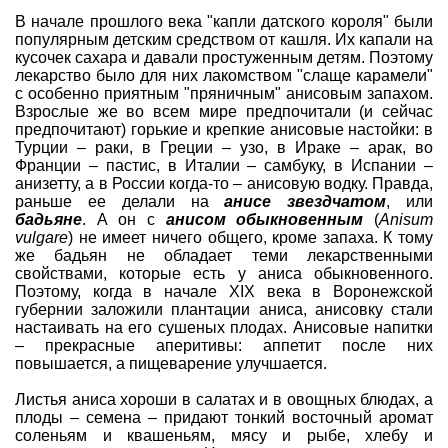
В начале прошлого века "капли датского короля" были
популярным детским средством от кашля. Их капали на
кусочек сахара и давали простуженным детям. Поэтому
лекарство было для них лакомством "слаще карамели"
с особенно приятным "пряничным" анисовым запахом.
Взрослые же во всем мире предпочитали (и сейчас
предпочитают) горькие и крепкие анисовые настойки: в
Турции – раки, в Греции – узо, в Ираке – арак, во
Франции – пастис, в Италии – самбуку, в Испании –
анизетту, а в России когда-то – анисовую водку. Правда,
раньше ее делали на
анисе звездчатом
, или
бадьяне
. А он с
анисом обыкновенным
(
Anisum
vulgare
) не имеет ничего общего, кроме запаха. К тому
же бадьян не обладает теми лекарственными
свойствами, которые есть у аниса обыкновенного.
Поэтому, когда в начале XIX века в Воронежской
губернии заложили плантации аниса, анисовку стали
настаивать на его сушеных плодах. Анисовые напитки
– прекрасные аперитивы: аппетит после них
повышается, а пищеварение улучшается.
Листья аниса хороши в салатах и в овощных блюдах, а
плоды – семена – придают тонкий восточный аромат
соленьям и квашеньям, мясу и рыбе, хлебу и