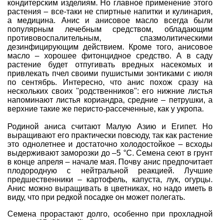
кондитерским изделиям. Но главное применение этого
растения – все-таки не спиртные напитки и кулинария,
а медицина. Анис и анисовое масло всегда были
популярным лечебным средством, обладающим
противовоспалительным, спазмолитическими
дезинфицирующим действием. Кроме того, анисовое
масло – хорошее фитонцидное средство. А в саду
растение будет отпугивать вредных насекомых и
привлекать пчел своими пушистыми зонтиками с июля
по сентябрь. Интересно, что анис похож сразу на
нескольких своих "родственников": его нижние листья
напоминают листья кориандра, средние –
петрушки
, а
верхние такие же перисто-рассеченные, как у
укропа
.
Родиной аниса считают Малую Азию и Египет. Но
выращивают его практически повсюду, так как растение
это однолетнее и достаточно холодостойкое – всходы
выдерживают заморозки до –5 °С. Семена сеют в грунт
в конце апреля – начале мая. Почву анис предпочитает
плодородную с нейтральной реакцией. Лучшие
предшественники –
картофель
,
капуста
, лук,
огурцы
.
Анис можно выращивать в цветниках, но надо иметь в
виду, что при редкой посадке он может полегать.
Семена прорастают долго, особенно при прохладной