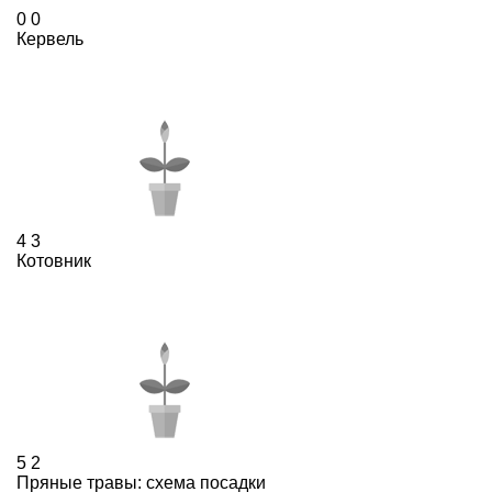
0
0
Кервель
4
3
Котовник
5
2
Пряные травы: схема посадки