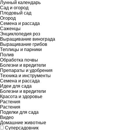
Лунный календарь
Сад и огород
Плодовый сад
Огород
Семена и рассада
Саженцы
Энциклопедия роз
Выращивание винограда
Выращивание грибов
Теплицы и парники
Полив
Обработка почвы
Болезни и вредители
Препараты и удобрения
Техника и инструменты
Семена и рассада
Идеи для сада
Болезни и вредители
Красота и здоровье
Растения
Растения
Поделки для сада
Видео
Домашние животные
Суперсадовник