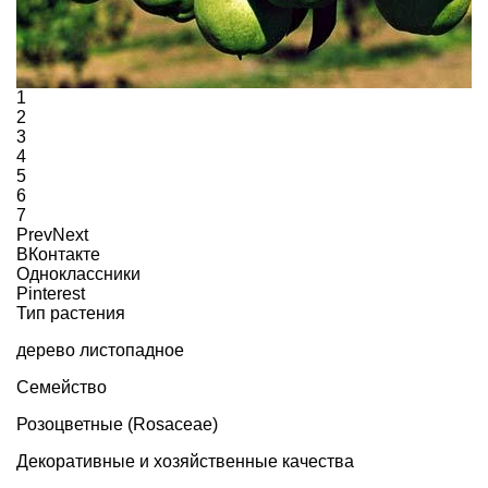
1
2
3
4
5
6
7
Prev
Next
ВКонтакте
Одноклассники
Pinterest
Тип растения
дерево листопадное
Семейство
Розоцветные (Rosaceae)
Декоративные и хозяйственные качества