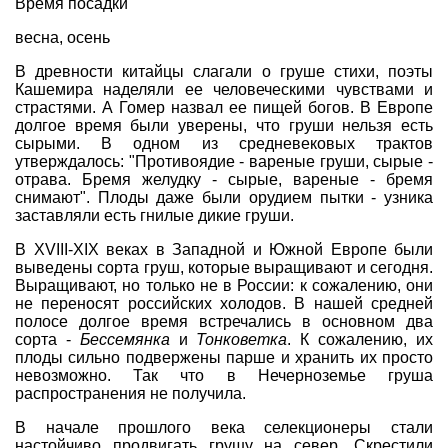
Время посадки
весна, осень
В древности китайцы слагали о груше стихи, поэты
Кашемира наделяли ее человеческими чувствами и
страстями. А Гомер назвал ее пищей богов. В Европе
долгое время были уверены, что груши нельзя есть
сырыми. В одном из средневековых трактов
утверждалось: "Противоядие - вареные груши, сырые -
отрава. Бремя желудку - сырые, вареные - бремя
снимают". Плоды даже были орудием пытки - узника
заставляли есть гнилые дикие груши.
В XVIII-XIX веках в Западной и Южной Европе были
выведены сорта груш, которые выращивают и сегодня.
Выращивают, но только не в России: к сожалению, они
не переносят российских холодов. В нашей средней
полосе долгое время встречались в основном два
сорта -
Бессемянка
и
Тонковетка
. К сожалению, их
плоды сильно подвержены парше и хранить их просто
невозможно. Так что в Нечерноземье груша
распространения не получила.
В начале прошлого века селекционеры стали
настойчиво продвигать грушу на север. Скрестили