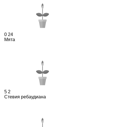
0
24
Мята
5
2
Стевия ребаудиана