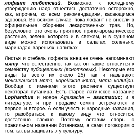
лофант тибетский
. Возможно, к последнему
утверждению надо отнестись достаточно осторожно,
как, впрочем, ко всем рекомендациям, касающимся
здоровья. Во всяком случае, пока лофант не внесли в
официальные сборники лекарственных трав. Но,
безусловно, это очень приятное пряно-ароматическое
растение, зелень которого и в свежем, и в сушеном
виде можно использовать в салатах, соленьях,
маринадах, вареньях, напитках.
Листья и стебель лофанта внешне очень напоминают
мяту
, что естественно, так как он также относится к
семейству
губоцветных (яснотковых)
. Некоторые его
виды (а всего их около 25) так и называют:
мексиканская мята, корейская мята, мята колибри
.
Вообще с именами этого растения существует
некоторая путаница. Есть старое латинское название
Lophanthus
и новое
Agastache
–
агастахис
;
и в
литературе, и при продаже семян встречаются и
первое, и второе. А если учесть и народные названия,
то разобраться, к какому виду что относится,
достаточно сложно. Поэтому оставим споры о
правильном названии ботаникам, а сами поговорим о
том, как выращивать эту культуру.