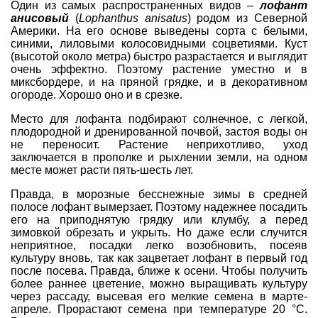
Один из самых распространенных видов –
лофант
анисовый
(
Lophanthus anisatus
) родом из Северной
Америки. На его основе выведены сорта с белыми,
синими, лиловыми колосовидными соцветиями. Куст
(высотой около метра) быстро разрастается и выглядит
очень эффектно. Поэтому растение уместно и в
миксбордере
, и на
пряной грядке
, и в
декоративном
огороде
. Хорошо оно и в срезке.
Место для лофанта подбирают солнечное, с легкой,
плодородной и дренированной почвой, застоя воды он
не переносит. Растение неприхотливо, уход
заключается в прополке и рыхлении земли, на одном
месте может расти пять-шесть лет.
Правда, в морозные бесснежные зимы в средней
полосе лофант вымерзает. Поэтому надежнее посадить
его на
приподнятую грядку
или
клумбу
, а перед
зимовкой обрезать и укрыть. Но даже если случится
неприятное, посадки легко возобновить, посеяв
культуру вновь, так как зацветает лофант в первый год
после посева. Правда, ближе к осени. Чтобы получить
более раннее цветение, можно выращивать культуру
через рассаду, высевая его мелкие семена в марте-
апреле. Прорастают семена при температуре 20 °С.