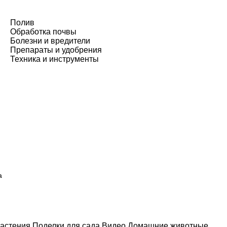
Полив
Обработка почвы
Болезни и вредители
Препараты и удобрения
Техника и инструменты
а
астения
Поделки для сада
Видео
Домашние животные