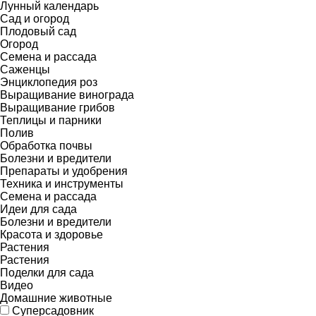
Лунный календарь
Сад и огород
Плодовый сад
Огород
Семена и рассада
Саженцы
Энциклопедия роз
Выращивание винограда
Выращивание грибов
Теплицы и парники
Полив
Обработка почвы
Болезни и вредители
Препараты и удобрения
Техника и инструменты
Семена и рассада
Идеи для сада
Болезни и вредители
Красота и здоровье
Растения
Растения
Поделки для сада
Видео
Домашние животные
Суперсадовник