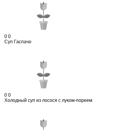
0
0
Суп Гаспачо
0
0
Холодный суп из лосося с луком-пореем