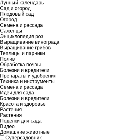
Лунный календарь
Сад и огород
Плодовый сад
Огород
Семена и рассада
Саженцы
Энциклопедия роз
Выращивание винограда
Выращивание грибов
Теплицы и парники
Полив
Обработка почвы
Болезни и вредители
Препараты и удобрения
Техника и инструменты
Семена и рассада
Идеи для сада
Болезни и вредители
Красота и здоровье
Растения
Растения
Поделки для сада
Видео
Домашние животные
Суперсадовник