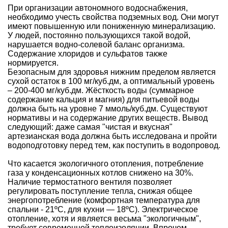
При организации автономного водоснабжения,
необходимо учесть свойства подземных вод. Они могут
имеют повышенную или пониженную минерализацию.
У людей, постоянно пользующихся такой водой,
нарушается водно-солевой баланс организма.
Содержание хлоридов и сульфатов также
нормируется.
Безопасным для здоровья нижним пределом является
сухой остаток в 100 мг/куб.дм, а оптимальный уровень
– 200-400 мг/куб.дм.
Жёсткость воды
(суммарное
содержание кальция и магния) для питьевой воды
должна быть на уровне 7 ммоль/куб.дм. Существуют
нормативы и на содержание других веществ. Вывод
следующий: даже самая "чистая и вкусная"
артезианская вода
должна быть исследована и пройти
водоподготовку
перед тем, как поступить в водопровод.
Что касается экологичного отопления, потребление
газа у конденсационных котлов снижено на 30%.
Наличие термостатного вентиля позволяет
регулировать поступление тепла, снижая общее
энергопотребление (комфортная температура для
спальни - 21ºC, для кухни — 18ºC). Электрическое
отопление, хотя и является весьма "экологичным",
требует современной теплоизоляции. Впрочем