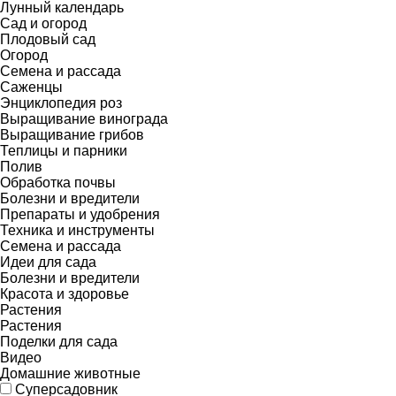
Лунный календарь
Сад и огород
Плодовый сад
Огород
Семена и рассада
Саженцы
Энциклопедия роз
Выращивание винограда
Выращивание грибов
Теплицы и парники
Полив
Обработка почвы
Болезни и вредители
Препараты и удобрения
Техника и инструменты
Семена и рассада
Идеи для сада
Болезни и вредители
Красота и здоровье
Растения
Растения
Поделки для сада
Видео
Домашние животные
Суперсадовник