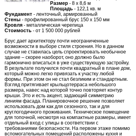
Размер
- 8 х 8,6 м
Площадь
- 122,1 кв. м
Фундамент
- ленточный, армированный
Стены
- профилированный брус 150 х 150 мм
Кровля
- металлическая черепица
Стоимость
- от 1 500 000 рублей
Брус дает архитектору почти неограниченные
возможности в выборе стиля строения. Но в данном
случае не ставилась цель спроектировать необычное
здание – скорее наоборот, оно должно было
гармонично вписаться в уже существующую застройку.
В результате получился почти квадратный в плане дом,
который можно легко привязать к участку любой
формы. При этом он не стал безликим и стандартным.
Взгляд притягивает крыльцотерраса небольшого
размера, навес над которой точно повторяет контур
крыши. Это и есть акцент, задающий симметрию
линиям фасада. Планировочное решение позволяет
использовать дом как для сезонного, так и для
круглогодичного проживания. Техническое помещение
для топочной, несмотря на компактные размеры, имеет
отдельный вход с улицы в соответствии с
требованиями безопасности. На первом этаже помимо
вспомогательных помещений расположены кухня и