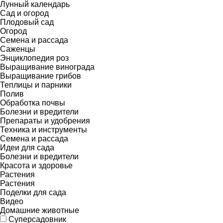
Лунный календарь
Сад и огород
Плодовый сад
Огород
Семена и рассада
Саженцы
Энциклопедия роз
Выращивание винограда
Выращивание грибов
Теплицы и парники
Полив
Обработка почвы
Болезни и вредители
Препараты и удобрения
Техника и инструменты
Семена и рассада
Идеи для сада
Болезни и вредители
Красота и здоровье
Растения
Растения
Поделки для сада
Видео
Домашние животные
Суперсадовник