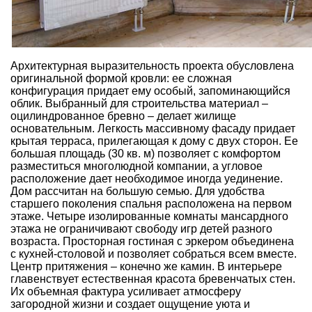
Архитектурная выразительность проекта обусловлена
оригинальной формой кровли: ее сложная
конфигурация придает ему особый, запоминающийся
облик. Выбранный для строительства материал –
оцилиндрованное бревно – делает жилище
основательным. Легкость массивному фасаду придает
крытая терраса, прилегающая к дому с двух сторон. Ее
большая площадь (30 кв. м) позволяет с комфортом
разместиться многолюдной компании, а угловое
расположение дает необходимое иногда уединение.
Дом рассчитан на большую семью. Для удобства
старшего поколения спальня расположена на первом
этаже. Четыре изолированные комнаты мансардного
этажа не ограничивают свободу игр детей разного
возраста. Просторная гостиная с эркером объединена
с кухней-столовой и позволяет собраться всем вместе.
Центр притяжения – конечно же камин. В интерьере
главенствует естественная красота бревенчатых стен.
Их объемная фактура усиливает атмосферу
загородной жизни и создает ощущение уюта и