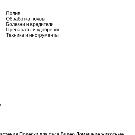
Полив
Обработка почвы
Болезни и вредители
Препараты и удобрения
Техника и инструменты
а
астения
Поделки для сада
Видео
Домашние животные