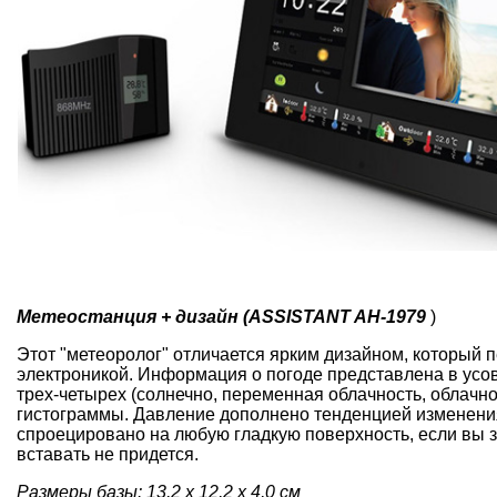
Метеостанция + дизайн (ASSISTANT AH-1979
)
Этот "метеоролог" отличается ярким дизайном, который 
электроникой. Информация о погоде представлена в усо
трех-четырех (солнечно, переменная облачность, облачн
гистограммы. Давление дополнено тенденцией изменени
спроецировано на любую гладкую поверхность, если вы за
вставать не придется.
Размеры базы: 13,2 х 12,2 х 4,0 см