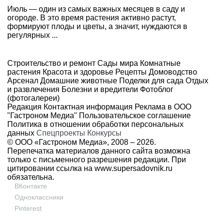
Июль — один из самых важных месяцев в саду и
огороде. В это время растения активно растут,
формируют плоды и цветы, а значит, нуждаются в
регулярных ...
Строительство и ремонт
Сады мира
Комнатные
растения
Красота и здоровье
Рецепты
Домоводство
Арсенал
Домашние животные
Поделки для сада
Отдых
и развлечения
Болезни и вредители
Фотоблог
(фотогалереи)
Редакция
Контактная информация
Реклама в ООО
"Гастроном Медиа"
Пользовательское соглашение
Политика в отношении обработки персональных
данных
Спецпроекты
Конкурсы
© ООО «Гастроном Медиа», 2008 –
2026.
Перепечатка материалов данного сайта возможна
только с письменного разрешения редакции. При
цитировании ссылка на
www.supersadovnik.ru
обязательна.
ВКонтакте
Одноклассники
Pinterest