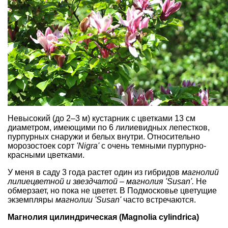
Невысокий (до 2–3 м) кустарник с цветками 13 см
диаметром, имеющими по 6 лилиевидных лепестков,
пурпурных снаружи и белых внутри. Относительно
морозостоек сорт
'Nigra'
c очень темными пурпурно-
красными цветками
.
У меня в саду 3 года растет один из гибридов
магнолий
лилиецветной и звездчатой – магнолия 'Susan'.
Не
обмерзает, но пока не цветет. В Подмосковье цветущие
экземпляры
магнолии 'Susan'
часто встречаются.
Магнолия цилиндрическая (Magnolia cylindrica)