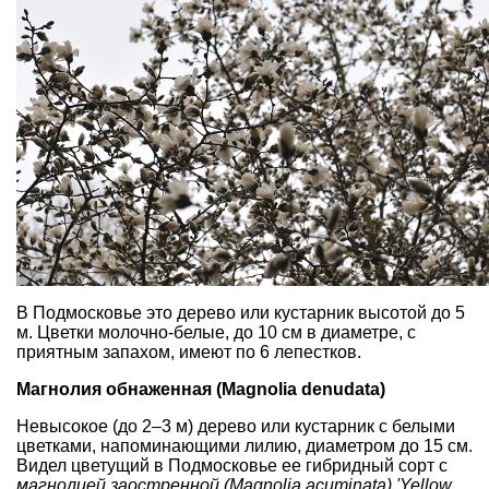
В Подмосковье это дерево или кустарник высотой до 5
м. Цветки молочно-белые, до 10 см в диаметре,
с
приятным запахом
, имеют по 6 лепестков.
Магнолия обнаженная (Magnolia denudata)
Невысокое (до 2–3 м) дерево или кустарник с
белыми
цветками
, напоминающими
лилию
, диаметром до 15 см.
Видел цветущий в Подмосковье ее гибридный сорт с
магнолией заостренной (Magnolia acuminata) 'Yellow