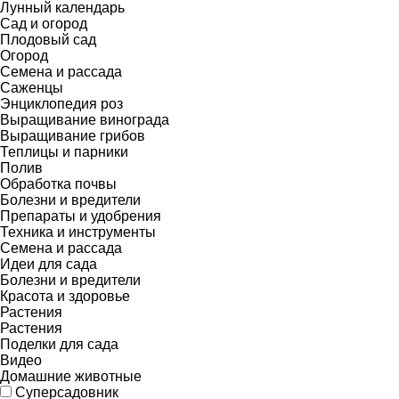
Лунный календарь
Сад и огород
Плодовый сад
Огород
Семена и рассада
Саженцы
Энциклопедия роз
Выращивание винограда
Выращивание грибов
Теплицы и парники
Полив
Обработка почвы
Болезни и вредители
Препараты и удобрения
Техника и инструменты
Семена и рассада
Идеи для сада
Болезни и вредители
Красота и здоровье
Растения
Растения
Поделки для сада
Видео
Домашние животные
Суперсадовник