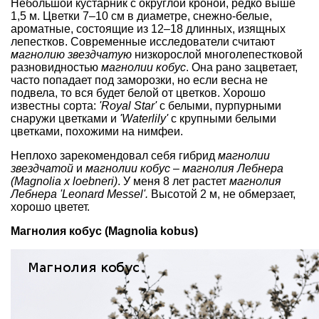
Небольшой
кустарник с округлой кроной
, редко выше
1,5 м. Цветки 7–10 см в диаметре, снежно-белые,
ароматные, состоящие из 12–18 длинных, изящных
лепестков. Современные исследователи считают
магнолию звездчатую
низкорослой
многолепестковой
разновидностью
магнолии кобус
. Она рано зацветает,
часто попадает под заморозки, но если весна не
подвела, то вся будет белой от цветков. Хорошо
известны сорта:
'Royal Star'
с белыми, пурпурными
снаружи цветками и
'Waterlily'
с крупными белыми
цветками, похожими на нимфеи.
Неплохо зарекомендовал себя гибрид
магнолии
звездчатой
и
магнолии кобус
–
магнолия Лебнера
(Magnolia x loebneri)
. У меня 8 лет растет
магнолия
Лебнера 'Leonard Messel'.
Высотой 2 м, не обмерзает,
хорошо цветет.
Магнолия кобус (Magnolia kobus)