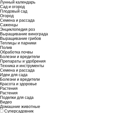
Лунный календарь
Сад и огород
Плодовый сад
Огород
Семена и рассада
Саженцы
Энциклопедия роз
Выращивание винограда
Выращивание грибов
Теплицы и парники
Полив
Обработка почвы
Болезни и вредители
Препараты и удобрения
Техника и инструменты
Семена и рассада
Идеи для сада
Болезни и вредители
Красота и здоровье
Растения
Растения
Поделки для сада
Видео
Домашние животные
Суперсадовник