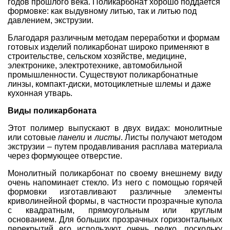
годов прошлого века. Поликарбонат хорошо поддается
формовке: как выдувному литью, так и литью под
давлением, экструзии.
Благодаря различным методам переработки и формам
готовых изделий поликарбонат широко применяют в
строительстве, сельском хозяйстве, медицине,
электронике, электротехнике, автомобильной
промышленности. Существуют поликарбонатные
линзы, компакт-диски, мотоциклетные шлемы и даже
кухонная утварь.
Виды поликарбоната
Этот полимер выпускают в двух видах: монолитные
или сотовые
панели
и
листы
. Листы получают методом
экструзии – путем продавливания расплава материала
через формующее отверстие.
Монолитный поликарбонат по своему внешнему виду
очень напоминает стекло. Из него с помощью горячей
формовки изготавливают различные элементы
криволинейной формы, в частности прозрачные купола
с квадратным, прямоугольным или круглым
основанием. Для больших прозрачных горизонтальных
перекрытий его используют очень редко, поскольку