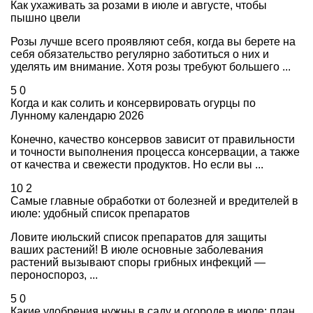
Как ухаживать за розами в июле и августе, чтобы
пышно цвели
Розы лучше всего проявляют себя, когда вы берете на
себя обязательство регулярно заботиться о них и
уделять им внимание. Хотя розы требуют большего ...
5
0
Когда и как солить и консервировать огурцы по
Лунному календарю 2026
Конечно, качество консервов зависит от правильности
и точности выполнения процесса консервации, а также
от качества и свежести продуктов. Но если вы ...
10
2
Самые главные обработки от болезней и вредителей в
июле: удобный список препаратов
Ловите июльский список препаратов для защиты
ваших растений! В июле основные заболевания
растений вызывают споры грибных инфекций —
пероноспороз, ...
5
0
Какие удобрения нужны в саду и огороде в июле: план