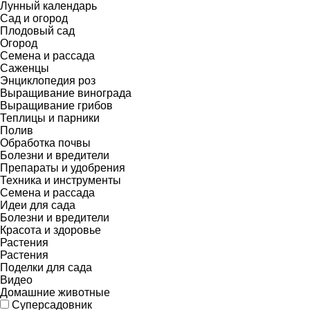
Лунный календарь
Сад и огород
Плодовый сад
Огород
Семена и рассада
Саженцы
Энциклопедия роз
Выращивание винограда
Выращивание грибов
Теплицы и парники
Полив
Обработка почвы
Болезни и вредители
Препараты и удобрения
Техника и инструменты
Семена и рассада
Идеи для сада
Болезни и вредители
Красота и здоровье
Растения
Растения
Поделки для сада
Видео
Домашние животные
Суперсадовник