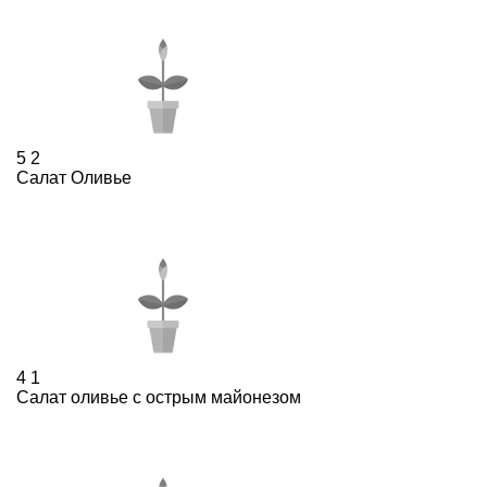
5
2
Салат Оливье
4
1
Салат оливье c острым майонезом