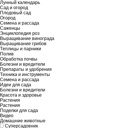
Лунный календарь
Сад и огород
Плодовый сад
Огород
Семена и рассада
Саженцы
Энциклопедия роз
Выращивание винограда
Выращивание грибов
Теплицы и парники
Полив
Обработка почвы
Болезни и вредители
Препараты и удобрения
Техника и инструменты
Семена и рассада
Идеи для сада
Болезни и вредители
Красота и здоровье
Растения
Растения
Поделки для сада
Видео
Домашние животные
Суперсадовник