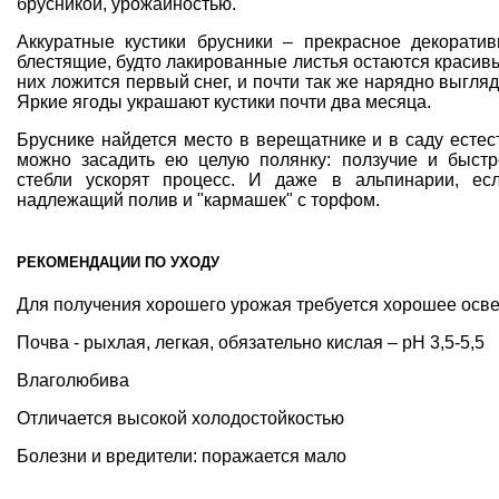
брусникой, урожайностью.
Аккуратные кустики брусники – прекрасное декоратив
блестящие, будто лакированные листья остаются красивы
них ложится первый снег, и почти так же нарядно выгля
Яркие ягоды украшают кустики почти два месяца.
Бруснике найдется место в
верещатнике
и в саду естес
можно засадить ею целую полянку: ползучие и быст
стебли ускорят процесс. И даже в
альпинарии
, ес
надлежащий полив и "кармашек" с
торфом
.
РЕКОМЕНДАЦИИ ПО УХОДУ
Для получения хорошего урожая требуется хорошее осв
Почва - рыхлая, легкая, обязательно кислая – рН 3,5-5,5
Влаголюбива
Отличается высокой холодостойкостью
Болезни и вредители: поражается мало