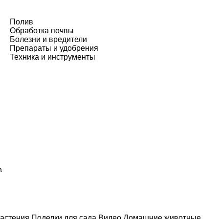
Полив
Обработка почвы
Болезни и вредители
Препараты и удобрения
Техника и инструменты
а
астения
Поделки для сада
Видео
Домашние животные