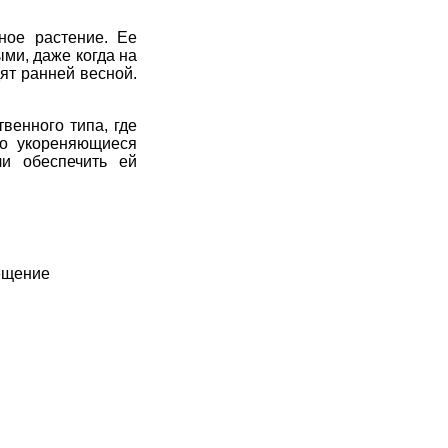
ное растение. Ее
ми, даже когда на
дят ранней весной.
твенного типа, где
ро укореняющиеся
ли обеспечить ей
ещение