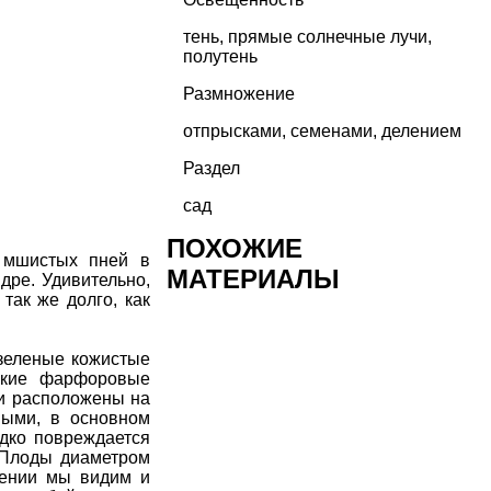
тень, прямые солнечные лучи,
полутень
Размножение
отпрысками, семенами, делением
Раздел
сад
ПОХОЖИЕ
 мшистых пней в
МАТЕРИАЛЫ
дре. Удивительно,
так же долго, как
-зеленые кожистые
нькие фарфоровые
ни расположены на
мыми, в основном
едко повреждается
 Плоды диаметром
стении мы видим и