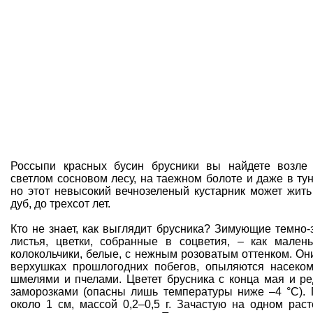
Россыпи красных бусин брусники вы найдете возле
светлом сосновом лесу, на таежном болоте и даже в тун
но этот невысокий вечнозеленый кустарник может жить 
дуб, до трехсот лет.
Кто не знает, как выглядит брусника? Зимующие темно
листья, цветки, собранные в соцветия, – как мале
колокольчики, белые, с нежным розоватым оттенком. О
верхушках прошлогодних побегов, опыляются насеко
шмелями и пчелами. Цветет брусника с конца мая и р
заморозками (опасны лишь температуры ниже –4 °С).
около 1 см, массой 0,2–0,5 г. Зачастую на одном ра