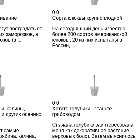
0
0
живание
Сорта клюквы крупноплодной
гут пострадать от
На сегодняшний день известно
их заморозков, а
более 200 сортов американской
зов (в ...
клюквы, 20 из них испытаны в
России, ...
0
0
ы, калины,
Хотите голубики - станьте
 и других осенних
грибоводом
Сначала голубика заинтересовала
т самые
меня как декоративное растение
рябина, калина,
верховых болот. Затем выяснилось,