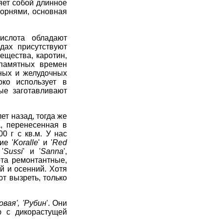
яет собой длинное
корнями, основная
ислота обладают
дах присутствуют
ещества, каротин,
апамятных времен
дных и желудочных
око использует в
ые заготавливают
ет назад, тогда же
а, перенесенная в
00 г с кв.м. У нас
ие '
Koralle
' и '
Red
'
Sussi
' и '
Sanna
',
та ремонтантные,
й и осенний. Хотя
т вызреть, только
вая', 'Рубин
'. Они
ю с дикорастущей