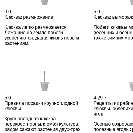
0
0
5
0
Клюква: размножение
Клюква: вымора
Клюква легко размножается.
Побеги клюквы мо
Лежащие на земле побеги
весенних и осенн
укореняются, давая жизнь новым
также зимних моро
растениям.
5
0
4,29
7
Правила посадки крупноплодной
Рецепты из рябин
клюквы
клюквы, облепихи
ягод
Крупноплодная клюква –
перекрестноопыляемая культура,
Осенью созреваю
рядом сажают растения двух-трех
полезные ягоды: 