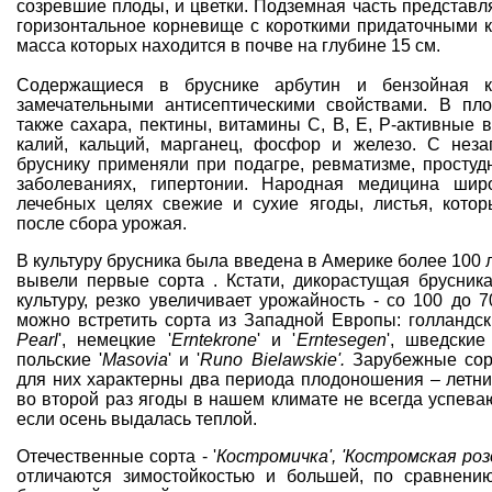
созревшие плоды, и цветки. Подземная часть представл
горизонтальное корневище с короткими придаточными 
масса которых находится в почве на глубине 15 см.
Содержащиеся в бруснике арбутин и бензойная к
замечательными антисептическими свойствами. В пло
также сахара, пектины, витамины С, В, Е, Р-активные в
калий, кальций, марганец, фосфор и железо. С нез
бруснику применяли при подагре, ревматизме, просту
заболеваниях, гипертонии. Народная медицина шир
лечебных целях свежие и сухие ягоды, листья, котор
после сбора урожая.
В культуру брусника была введена в Америке более 100 л
вывели первые сорта . Кстати, дикорастущая брусник
культуру, резко увеличивает урожайность - со 100 до 7
можно встретить сорта из Западной Европы: голландск
Pearl
', немецкие '
Erntekrone
' и '
Erntesegen
', шведские 
польские '
Masovia
' и '
Runo Bielawskie'.
Зарубежные сор
для них характерны два периода плодоношения – летни
во второй раз ягоды в нашем климате не всегда успеваю
если осень выдалась теплой.
Отечественные сорта - '
Костромичка', 'Костромская розо
отличаются зимостойкостью и большей, по сравнени