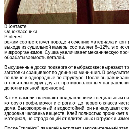
ВКонтакте
Одноклассники
Pinterest
режим соответствует породе и сечению материала и кон
выходе из сушильной камеры составляет 8–12%, это иск
микроорганизмов. Сушка увеличивает механическую про
обрабатываемость деталей.
Высушенные доски подвергают выбраковке: вырезают тр
заготовки сращивают по длине на мини-шип. В результа
по длине и однородные по структуре. После выравнивани
относительно друг друга с противоположным направлени
дополнительной прочности).
Затем ламели склеивают под давлением специальным па
которую профилируют и строгают до первого класса чисто
дома
. Высокопрочный и водостойкий, он не нарушает сп
здоровья человека веществ. Клей полностью проникает 
материал, не страдающий от длительных нагрузок и изме
После "склейки" ламелей наступает заключительный эта