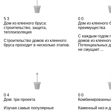
5
3
0
0
Дом из клееного бруса:
Дом из клееного б
строительство, защита,
преимущества
теплоизоляция
С каждым годом 
Строительство домов из клееного
домов из клееного
бруса проходит в несколько этапов.
Потенциальных 
не смущает ...
0
4
0
0
Дом: три проекта
Комбинированны
Изучая самые популярные
Каменный низ и 