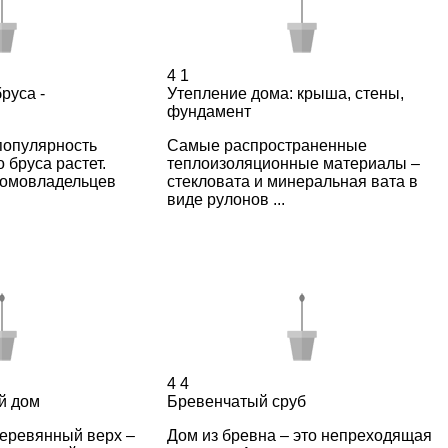
4
1
руса -
Утепление дома: крыша, стены,
фундамент
популярность
Самые распространенные
 бруса растет.
теплоизоляционные материалы –
домовладельцев
стекловата и минеральная вата в
виде рулонов ...
4
4
й дом
Бревенчатый сруб
деревянный верх –
Дом из бревна – это непреходящая