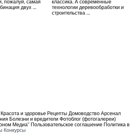
и, пожалуй, самая
классика. А современные
инация двух ...
технологии деревообработки и
строительства ...
Красота и здоровье
Рецепты
Домоводство
Арсенал
ения
Болезни и вредители
Фотоблог (фотогалереи)
роном Медиа"
Пользовательское соглашение
Политика в
ы
Конкурсы