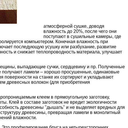
атмосферной сушке, доводя
влажность до 20%, после чего они
поступают в сушильные камеры, где
тролируется компьютером. Конечная влажность при
лючает последующую усушку или разбухание, развитие
чность и
снижает теплопроводность материала
, улучшает
ещины, выпадающие сучки, сердцевину и пр. Полученные
те получают ламели – хорошо просушенные, одинаковые
я поверхности на станке их сортируют и укладывают
ем древесных волокон (для приобретения
ропроницаемым клеем в прямоугольную заготовку,
ты. Клей в составе заготовок не вредит экологичности
особность древесины "дышать" и не выделяет вредных для
в структуру древесины, превращая ламели в монолитный
нений влажности.
п. Это профилирование
бруса
на четырехсторонних