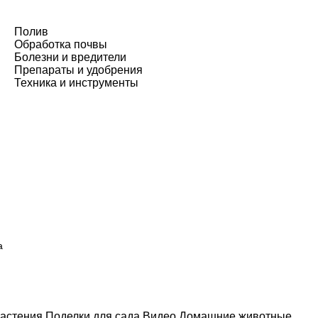
Полив
Обработка почвы
Болезни и вредители
Препараты и удобрения
Техника и инструменты
а
астения
Поделки для сада
Видео
Домашние животные