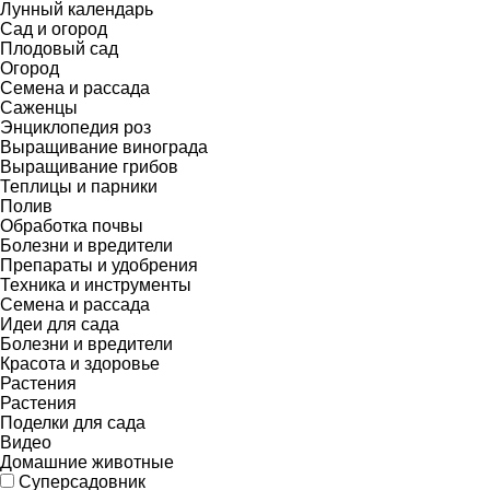
Лунный календарь
Сад и огород
Плодовый сад
Огород
Семена и рассада
Саженцы
Энциклопедия роз
Выращивание винограда
Выращивание грибов
Теплицы и парники
Полив
Обработка почвы
Болезни и вредители
Препараты и удобрения
Техника и инструменты
Семена и рассада
Идеи для сада
Болезни и вредители
Красота и здоровье
Растения
Растения
Поделки для сада
Видео
Домашние животные
Суперсадовник