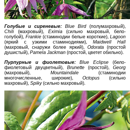
Голубые и сиреневые:
Blue Bird
(полумахровый),
Chili
(махровый),
Eximia
(сильно махровый, бело-
голубой),
Frankie
(стаминодии белые короткие),
Lagoon
(яркий с узкими стаминодиями),
Maidwell Hall
(махровый, снаружи более яркий),
Odorata
(простой
душистый),
Pamela Jackman
(простой, цветет обильно).
Пурпурные и фиолетовые:
Blue Eclipse
(бело-
фиолетовый двуцветный),
Brunette
(простой),
Georg
(махровый),
Mountaindale
(стаминодии
многочисленные, широкие),
Octopus
(сильно
махровый),
Spiky
(сильно махровый).