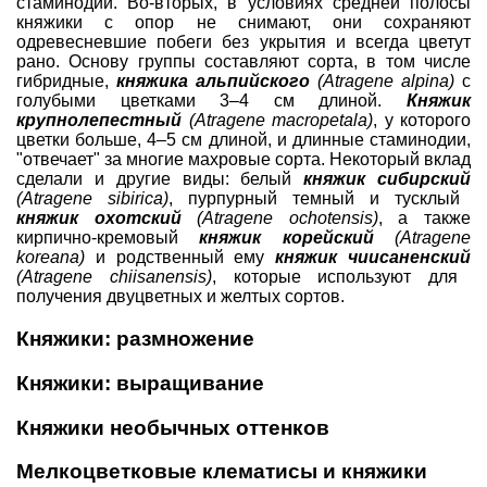
стаминодии. Во-вторых, в условиях средней полосы
княжики
с опор не снимают, они сохраняют
одревесневшие побеги без укрытия и всегда цветут
рано. Основу группы составляют сорта, в том числе
гибридные,
княжика альпийского
(Atragene alpina)
с
голубыми цветками 3–4 см длиной.
Княжик
крупнолепестный
(Atragene macropetala)
, у которого
цветки больше, 4–5 см длиной, и длинные стаминодии,
"отвечает" за многие махровые сорта. Некоторый вклад
сделали и другие виды: белый
княжик сибирский
(Atragene sibirica)
, пурпурный темный и тусклый
княжик охотский
(Atragene ochotensis)
, а также
кирпично-кремовый
княжик корейский
(Atragene
koreana)
и родственный ему
княжик чиисаненский
(Atragene chiisanensis)
, которые используют для
получения двуцветных и желтых сортов.
Княжики: размножение
Княжики: выращивание
Княжики необычных оттенков
Мелкоцветковые клематисы и княжики