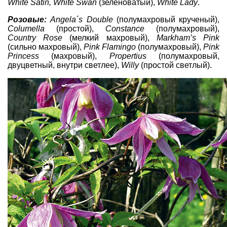
White Satin, White Swan
(зеленоватый),
White Lady
.
Розовые:
Angela´s Double
(полумахровый крученый),
Columella
(простой),
Constance
(полумахровый),
Country Rose
(мелкий махровый),
Markham’s Pink
(сильно махровый),
Pink Flamingo
(полумахровый),
Pink
Princess
(махровый),
Propertius
(полумахровый,
двуцветный, внутри светлее),
Willy
(простой светлый).