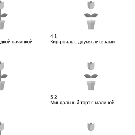
4
1
адкой начинкой
Кир-рояль с двумя ликерами
5
2
Миндальный торт с малиной