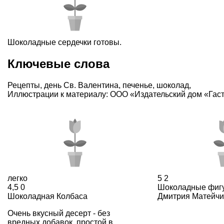
Шоколадные сердечки готовы.
Ключевые слова
Рецепты
,
день Св. Валентина
,
печенье
,
шоколад
,
Иллюстрации к материалу: ООО «Издательский дом «Гас
легко
5
2
4,5
0
Шоколадные фигу
Шоколадная Колбаса
Дмитрия Матейчи
Очень вкусный десерт - без
вредных добавок, простой в