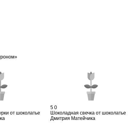
троном»
5
0
рки от шоколатье
Шоколадная свечка от шоколатье
ка
Дмитрия Матейчика