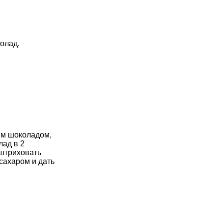
олад.
ым шоколадом,
лад в 2
аштриховать
сахаром и дать