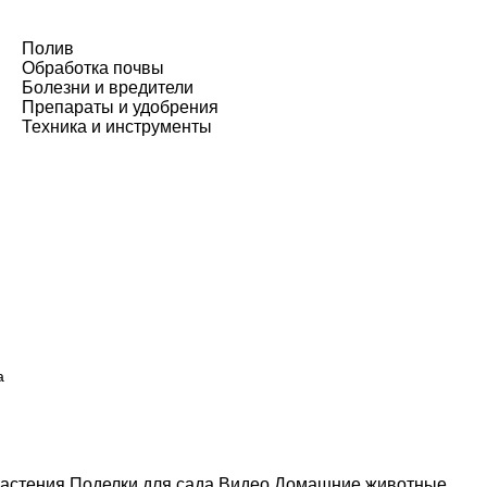
Полив
Обработка почвы
Болезни и вредители
Препараты и удобрения
Техника и инструменты
а
астения
Поделки для сада
Видео
Домашние животные