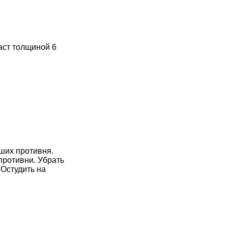
аст толщиной 6
ьших противня.
противни. Убрать
 Остудить на