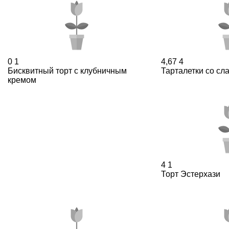
0
1
4,67
4
Бисквитный торт с клубничным
Тарталетки со сл
кремом
4
1
Торт Эстерхази