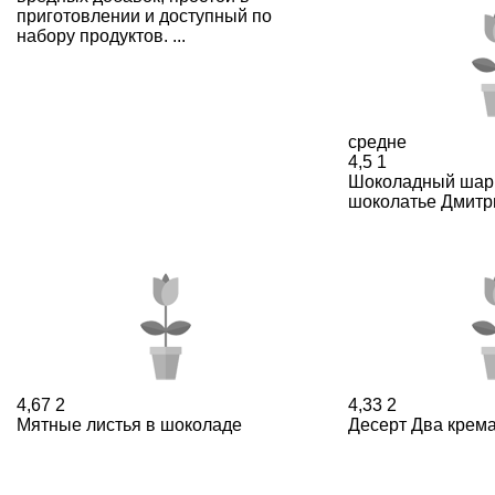
приготовлении и доступный по
набору продуктов. ...
средне
4,5
1
Шоколадный шар 
шоколатье Дмитр
4,67
2
4,33
2
Мятные листья в шоколаде
Десерт Два крем