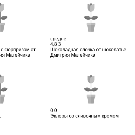
средне
4,8
3
с сюрпризом от
Шоколадная елочка от шоколатье
ия Матейчика
Дмитрия Матейчика
0
0
а
Эклеры со сливочным кремом