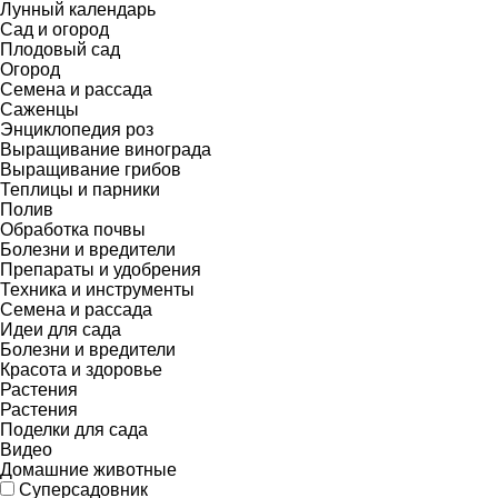
Лунный календарь
Сад и огород
Плодовый сад
Огород
Семена и рассада
Саженцы
Энциклопедия роз
Выращивание винограда
Выращивание грибов
Теплицы и парники
Полив
Обработка почвы
Болезни и вредители
Препараты и удобрения
Техника и инструменты
Семена и рассада
Идеи для сада
Болезни и вредители
Красота и здоровье
Растения
Растения
Поделки для сада
Видео
Домашние животные
Суперсадовник