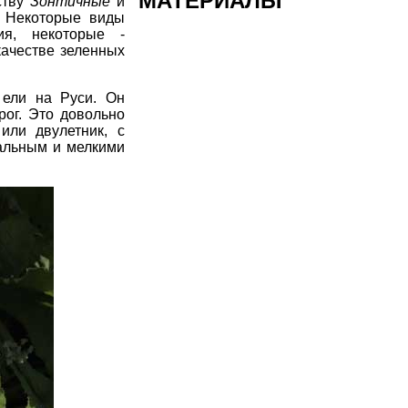
МАТЕРИАЛЫ
ству
Зонтичные
и
. Некоторые виды
ия, некоторые -
 качестве
зеленных
 ели на Руси. Он
рог. Это довольно
или двулетник, с
альным и мелкими