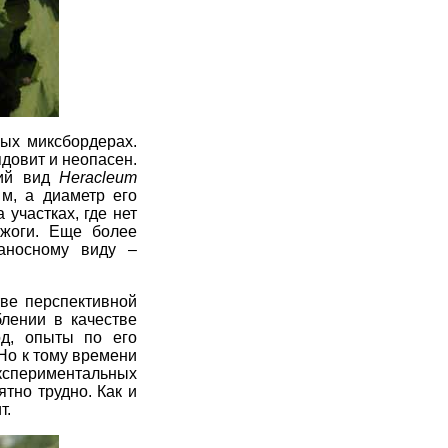
ых миксбордерах
.
ядовит и неопасен.
кий вид
Heracleum
 м, а диаметр его
 участках, где нет
ожоги. Еще более
аносному виду –
тве перспективной
блении в качестве
д, опыты по его
Но к тому времени
кспериментальных
тно трудно. Как и
т.