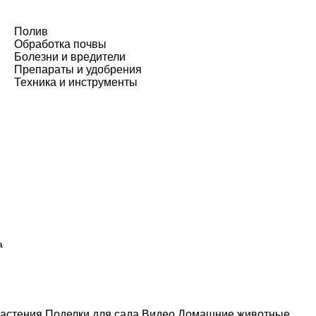
Полив
Обработка почвы
Болезни и вредители
Препараты и удобрения
Техника и инструменты
а
астения
Поделки для сада
Видео
Домашние животные