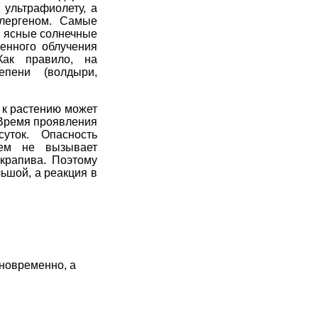
 ультрафиолету, а
ллергеном. Самые
в ясные солнечные
менного облучения
Как правило, на
епени (волдыри,
 к растению может
 Время проявления
 суток. Опасность
ием не вызывает
 крапива. Поэтому
ьшой, а реакция в
дновременно, а