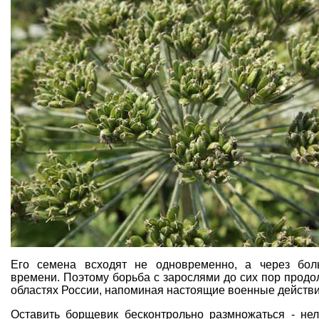
Его семена всходят не одновременно, а через бол
времени. Поэтому борьба с зарослями до сих пор продо
областях России, напоминая настоящие военные действи
Оставить борщевик бесконтрольно размножаться - нел