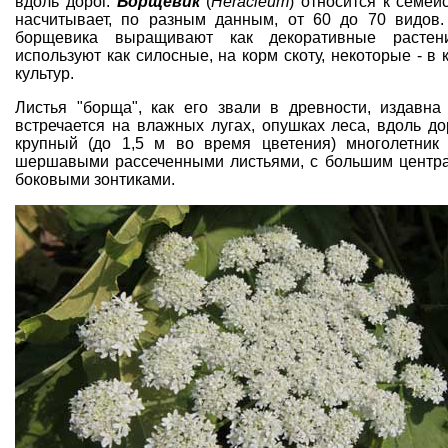
вдоль дорог.
Борщевик
(
Heracleum
) относится к семей
насчитывает, по разным данным, от 60 до 70 видов
борщевика выращивают как декоративные растен
используют как силосные, на корм скоту, некоторые - в
культур
.
Листья "борща", как его звали в древности, издавна
встречается на влажных лугах, опушках леса, вдоль до
крупный (до 1,5 м во время цветения) многолетник 
шершавыми рассеченными листьями, с большим центр
боковыми зонтиками.