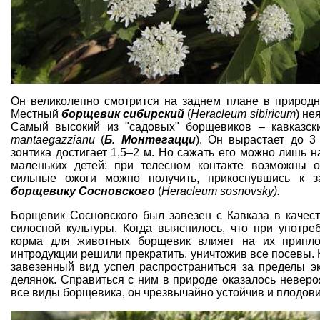
Он великолепно смотрится на заднем плане
в природн
Местный
борщевик сибирский
(
Heracleum sibiricum
) не
Самый высокий из "садовых" борщевиков – кавказс
mantaegazzianu
(
Б. Монтегацци
). Он вырастает до 3
зонтика достигает 1,5–2 м. Но сажать его можно лишь на
маленьких детей: при телесном контакте возможны 
сильные ожоги можно получить, прикоснувшись к з
борщевику Сосновского
(
Heracleum sosnovsky).
Борщевик Сосновского был завезен с Кавказа в качес
силосной культуры. Когда выяснилось, что при употре
корма для животных борщевик влияет на их припло
интродукции решили прекратить, уничтожив все посевы. 
завезенный вид успел распространиться за пределы э
делянок. Справиться с ним в природе оказалось невероя
все виды борщевика, он чрезвычайно устойчив и плодови