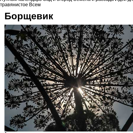
травянистое
Всем
Борщевик