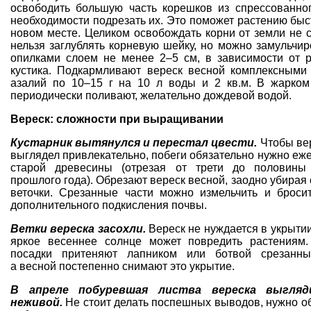
освободить большую часть корешков из спрессованног
необходимости подрезать их. Это поможет растению быс
новом месте. Целиком освобождать корни от земли не с
нельзя заглублять корневую шейку, но можно замульчи
опилками слоем не менее 2–5 см, в зависимости от 
кустика. Подкармливают вереск весной комплексными
азалий по 10–15 г на 10 л воды и 2 кв.м. В жарком
периодически поливают, желательно дождевой водой.
Вереск: сложности при выращивании
Кустарник вытянулся и перестал цвести.
Чтобы вер
выглядел привлекательно, побеги обязательно нужно еже
старой древесины (отрезая от трети до половины
прошлого года). Обрезают вереск весной, заодно убирая
веточки. Срезанные части можно измельчить и бросит
дополнительного подкисления почвы.
Ветки вереска засохли.
Вереск не нуждается в укрытии
яркое весеннее солнце может повредить растениям
посадки притеняют лапником или ботвой срезанных
а весной постепенно снимают это укрытие.
В апреле побуревшая листва вереска выгляд
неживой.
Не стоит делать поспешных выводов, нужно о