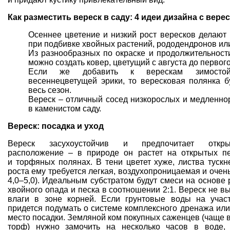
Как разместить вереск в саду:
4 идеи дизайна с вере
Осеннее цветение и низкий рост вересков делаю
при подбивке
хвойных растений
,
рододендронов
или
Из разнообразных по окраске и продолжительност
можно создать
ковер
, цветущий с августа до первого
Если же добавить к верескам зимостойк
весеннецветущей эрики, то вересковая полянка б
весь сезон.
Вереск – отличный сосед
низкорослых и медленно
в
каменистом саду
.
Вереск: посадка и уход
Вереск засухоустойчив и предпочитает откры
расположение – в природе он
растет на открытых п
и
торфяных полянах
. В тени цветет хуже, листва туск
роста ему требуется легкая, воздухопроницаемая и очен
4,0–5,0). Идеальным субстратом будут смеси на основе
хвойного опада и песка в соотношении 2:1. Вереск не в
влаги в зоне корней. Если грунтовые воды на участ
придется подумать о системе комплексного дренажа или
место посадки. Земляной ком покупных саженцев (чаще 
торф
) нужно замочить на несколько часов в воде,