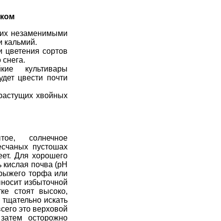
ском
т их незаменимыми
 кальмий.
и цветения сортов
 снега.
ие культивары
удет цвести почти
растущих хвойных
тое, солнечное
есчаных пустошах
неет. Для хорошего
ь
кислая почва
(pH
 рыжего торфа или
ыносит избыточной
ке стоят высоко,
 тщательно искать
всего это
верховой
 затем осторожно