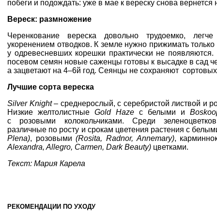
побеги и подождать: уже в мае к вереску снова вернется
Вереск: размножение
Черенкование вереска довольно трудоемко, легче
укоренением отводков. К земле нужно прижимать только
у одревесневших корешки практически не появляются.
посевом семян новые саженцы готовы к высадке в сад че
а зацветают на 4–6­й год. Сеянцы не сохраняют
сортовых
Лучшие сорта вереска
Silver Knight
– среднерослый, с серебристой листвой и р
Низкие желтолистные
Gold Haze
с белыми и
Boskoo
с розовыми колокольчиками. Среди зеленоцветко
различные по росту и срокам цветения растения с белы
Plena)
, розовыми
(Rosita, Radnor, Annemary)
, карминно
Alexandra, Allegro, Carmen, Dark Beauty)
цветками.
Текст: Мария Карела
РЕКОМЕНДАЦИИ ПО УХОДУ