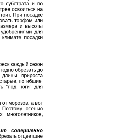
о субстрата и по
трее освоиться на
тоит. При посадке
ровать торфом или
размера и высоты
 удобрениями для
 климате посадки
еск каждый сезон
годно обрезать до
 длины прироста
 старые, погибшие
ь "под ноги" для
 от морозов, а вот
. Поэтому осенью
 многолетников,
ит совершенно
брезать отцветшие