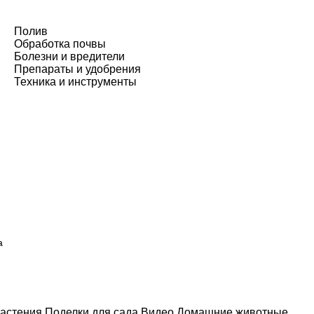
Полив
Обработка почвы
Болезни и вредители
Препараты и удобрения
Техника и инструменты
а
астения
Поделки для сада
Видео
Домашние животные