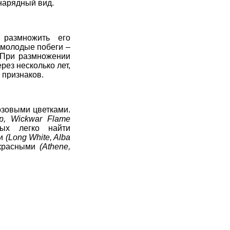
 нарядный вид.
 размножить его
 молодые побеги –
 При размножении
рез несколько лет,
 признаков.
озовыми цветками.
p, Wickwar Flame
вых легко найти
ми
(Long White, Alba
­красными
(Athene,