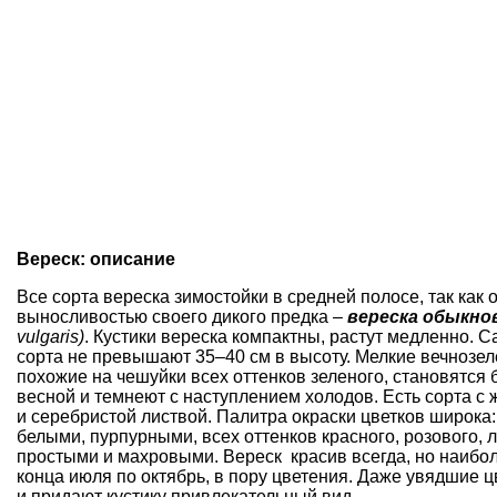
Вереск: описание
Все сорта вереска зимостойки в средней полосе, так как
выносливостью своего дикого предка –
вереска обыкно
vulgaris)
. Кустики вереска компактны, растут медленно. 
сорта не превышают 35–40 см в высоту. Мелкие вечнозел
похожие на чешуйки всех оттенков зеленого, становятся
весной и темнеют с наступлением холодов. Есть сорта с 
и серебристой листвой. Палитра окраски цветков широка:
белыми, пурпурными, всех оттенков красного, розового, 
простыми и махровыми. Вереск
красив всегда, но наиб
конца июля по октябрь, в пору цветения. Даже увядшие ц
и придают кустику привлекательный вид.