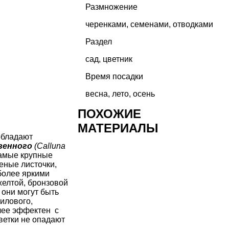
Размножение
черенками, семенами, отводками
Раздел
сад
,
цветник
Время посадки
весна, лето, осень
ПОХОЖИЕ
МАТЕРИАЛЫ
 обладают
венного
(Calluna
Самые крупные
еные листочки,
 более яркими
желтой, бронзовой
 они могут быть
лилового,
олее эффектен
с
ветки не опадают