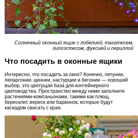
Солнечный оконный ящик с лобелией, тагатесем,
гипоэстесом, фуксией и периллой
Что посадить в оконные ящики
Интересно, что посадить за окно? Конечно,
петунии
,
пеларгонии
,
циннии
,
настурции
и
бегонии
— хороший
выбор, это цветущая база для контейнерного
цветоводства. Пространство между ними заполните
растениями-компаньонами, такими как
плющ
,
бересклет
, вереск или
барвинок
, которые будут
каскадом свисать с края.