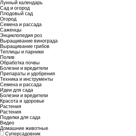
Лунный календарь
Сад и огород
Плодовый сад
Огород
Семена и рассада
Саженцы
Энциклопедия роз
Выращивание винограда
Выращивание грибов
Теплицы и парники
Полив
Обработка почвы
Болезни и вредители
Препараты и удобрения
Техника и инструменты
Семена и рассада
Идеи для сада
Болезни и вредители
Красота и здоровье
Растения
Растения
Поделки для сада
Видео
Домашние животные
Суперсадовник