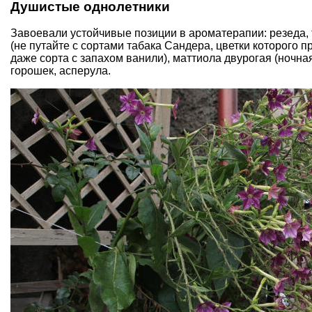
Душистые однолетники
Завоевали устойчивые позиции в ароматерапии: резеда, 
(не путайте с сортами табака Сандера, цветки которого п
даже сорта с запахом ванили), маттиола двурогая (ночн
горошек, асперула.