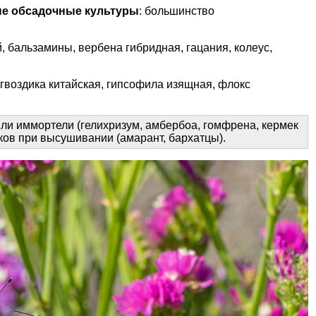
ые обсадочные культуры
: большинство
й,
бальзамины
, вербена гибридная, гацания, колеус,
 гвоздика китайская, гипсофила изящная,
флокс
ли иммортели (
гелихризум
, амбербоа, гомфрена, кермек
тков при высушивании (амарант,
бархатцы
).