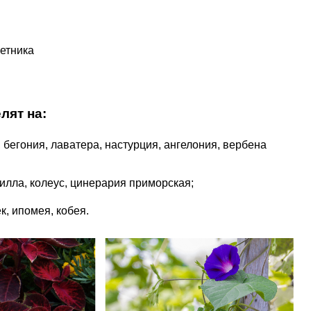
етника
лят на:

,
бегония
, лаватера, настурция, ангелония, вербена
рилла,
колеус
, цинерария приморская; 
ек
,
ипомея
, кобея.