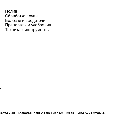
Полив
Обработка почвы
Болезни и вредители
Препараты и удобрения
Техника и инструменты
а
астения
Поделки для сада
Видео
Домашние животные