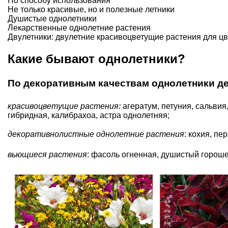
По способу использования
Не только красивые, но и полезные летники
Душистые однолетники
Лекарственные однолетние растения
Двулетники: двулетние красивоцветущие растения для цв
Какие бывают однолетники?
По декоративным качествам однолетники де
красивоцветущие растения:
агератум
,
петуния
,
сальвия
гибридная, калибрахоа, астра однолетняя;
декоративнолистные однолетние растения
:
кохия
, пе
вьющиеся растения
:
фасоль огненная
,
душистый горош