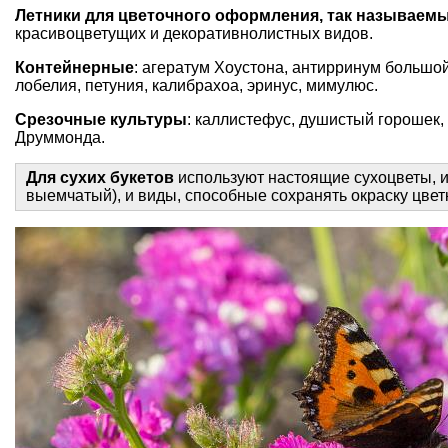
Летники для цветочного оформления, так называем
красивоцветущих и декоративнолистных видов.
Контейнерные
: агератум Хоустона, антирринум большо
лобелия
, петуния, калибрахоа, эринус, мимулюс.
Срезочные культуры
: каллистефус,
душистый горошек
,
Друммонда.
Для сухих букетов
используют настоящие сухоцветы, и
выемчатый), и виды, способные сохранять окраску цве